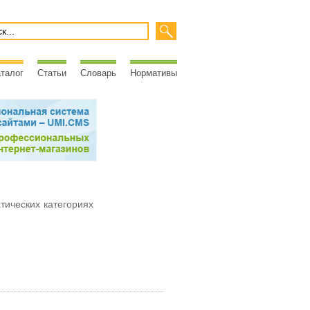
талог
Статьи
Словарь
Нормативы
атических категориях