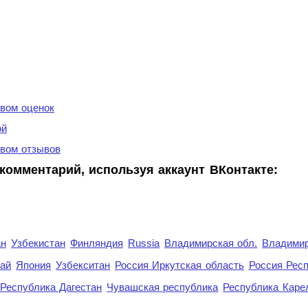
вом оценок
ой
вом отзывов
комментарий, используя аккаунт ВКонтакте:
ан
Узбекистан
Финляндия
Russia
Владимирская обл.
Владимир
рай
Япония
Узбекситан
Россия Иркутская область
Россия Респ
Республика Дагестан
Чувашская республика
Республика Каре