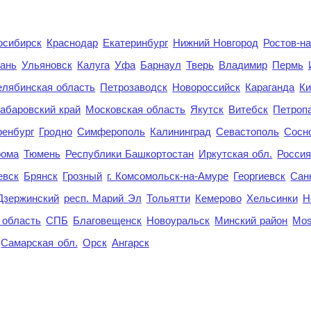
осибирск
Краснодар
Екатеринбург
Нижний Новгород
Ростов-н
ань
Ульяновск
Калуга
Уфа
Барнаул
Тверь
Владимир
Пермь
елябинская область
Петрозаводск
Новороссийск
Караганда
Ки
абаровский край
Московская область
Якутск
Витебск
Петроп
енбург
Гродно
Симферополь
Калининград
Севастополь
Сосн
рома
Тюмень
Республики Башкортостан
Иркутская обл.
Росси
евск
Брянск
Грозный
г. Комсомольск-на-Амуре
Георгиевск
Сан
Дзержинский
респ. Марий Эл
Тольятти
Кемерово
Хельсинки
Н
 область
СПБ
Благовещенск
Новоуральск
Минский район
Mo
Самарская обл.
Орск
Ангарск