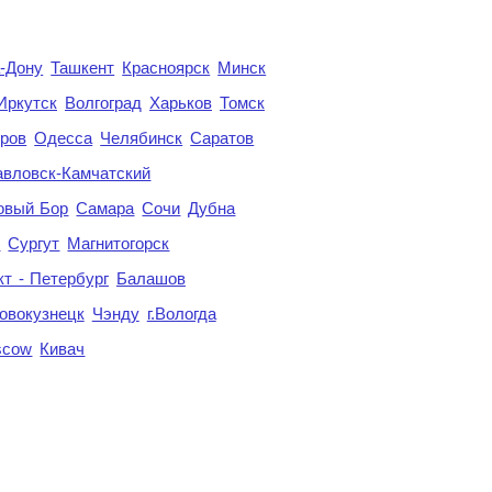
а-Дону
Ташкент
Красноярск
Минск
Иркутск
Волгоград
Харьков
Томск
ров
Одесса
Челябинск
Саратов
авловск-Камчатский
овый Бор
Самара
Сочи
Дубна
я
Сургут
Магнитогорск
кт - Петербург
Балашов
овокузнецк
Чэнду
г.Вологда
scow
Кивач