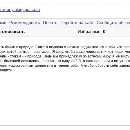
armony.blogspot.com
зыв
Рекомендовать
Печать
Перейти на сайт
Сообщить об о
 голосовать
Избранные:
0
ыть ближе к природе. Совсем недавно я начала задумываться о том, что сего
оих детей, внуков, правнуков... Я хочу, чтобы даже через сотни лет люди мо
воим истокам - к природе. Ведь мы принадлежим животному миру, а не миру
ко болезней появилось, непонятных вирусов? Это наш организм и окружающ
ни искусственным ценностям и теряем себя. А чтобы обрести себя заново
 защиты.