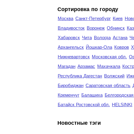
Cортировка по городу
Москва
Санкт-Петербург
Киев
Нов
Владивосток
Воронеж
Обнинск
Каз
Хабаровск
Чита
Вологда
Астана
Ч
Архангельск
Йошкар-Ола
Ковров
Х
Нижневартовск
Московская обл.
Ор
Магадан
Арзамас
Махачкала
Кост
Республика Дагестан
Волжский
Иж
Биробиджан
Саратовская область
Кременчуг
Балашиха
Белгородская
Батайск Ростовской обл.
HELSINKI
Новостные тэги