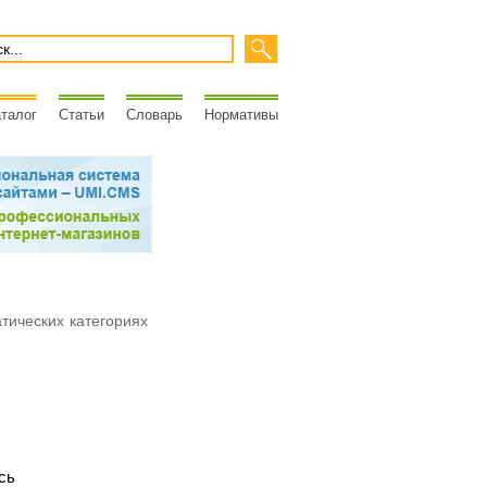
талог
Статьи
Словарь
Нормативы
атических категориях
сь