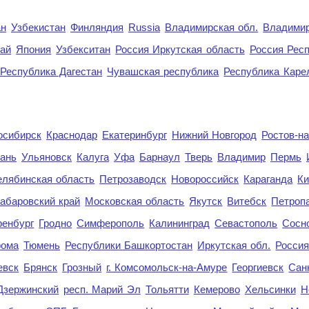
ан
Узбекистан
Финляндия
Russia
Владимирская обл.
Владимир
рай
Япония
Узбекситан
Россия Иркутская область
Россия Респ
Республика Дагестан
Чувашская республика
Республика Каре
осибирск
Краснодар
Екатеринбург
Нижний Новгород
Ростов-н
ань
Ульяновск
Калуга
Уфа
Барнаул
Тверь
Владимир
Пермь
елябинская область
Петрозаводск
Новороссийск
Караганда
Ки
абаровский край
Московская область
Якутск
Витебск
Петроп
енбург
Гродно
Симферополь
Калининград
Севастополь
Сосн
рома
Тюмень
Республики Башкортостан
Иркутская обл.
Росси
евск
Брянск
Грозный
г. Комсомольск-на-Амуре
Георгиевск
Сан
Дзержинский
респ. Марий Эл
Тольятти
Кемерово
Хельсинки
Н