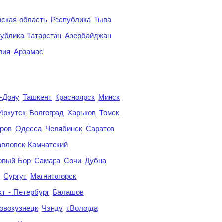
ская область
Республика Тыва
ублика Татарстан
Азербайджан
лия
Арзамас
а-Дону
Ташкент
Красноярск
Минск
Иркутск
Волгоград
Харьков
Томск
ров
Одесса
Челябинск
Саратов
авловск-Камчатский
овый Бор
Самара
Сочи
Дубна
я
Сургут
Магнитогорск
кт - Петербург
Балашов
овокузнецк
Чэнду
г.Вологда