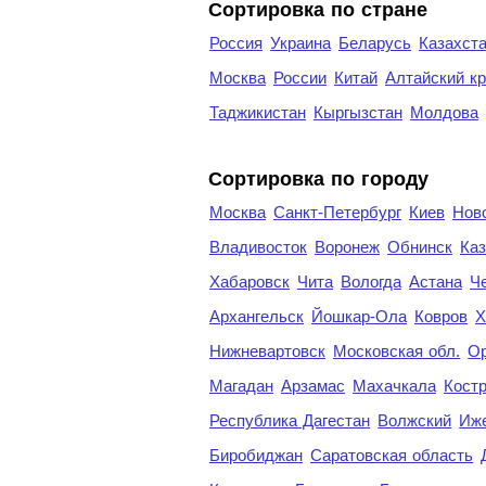
Сортировка по стране
Россия
Украина
Беларусь
Казахст
Москва
России
Китай
Алтайский к
Таджикистан
Кыргызстан
Молдова
Cортировка по городу
Москва
Санкт-Петербург
Киев
Нов
Владивосток
Воронеж
Обнинск
Каз
Хабаровск
Чита
Вологда
Астана
Ч
Архангельск
Йошкар-Ола
Ковров
Х
Нижневартовск
Московская обл.
Ор
Магадан
Арзамас
Махачкала
Кост
Республика Дагестан
Волжский
Иж
Биробиджан
Саратовская область