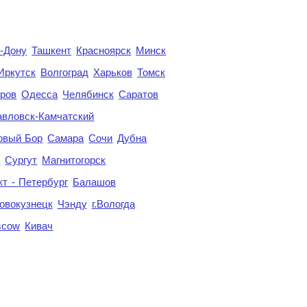
а-Дону
Ташкент
Красноярск
Минск
Иркутск
Волгоград
Харьков
Томск
ров
Одесса
Челябинск
Саратов
авловск-Камчатский
овый Бор
Самара
Сочи
Дубна
я
Сургут
Магнитогорск
кт - Петербург
Балашов
овокузнецк
Чэнду
г.Вологда
scow
Кивач