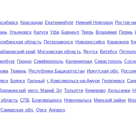
осибирск
Краснодар
Екатеринбург
Нижний Новгород
Ростов-н
ань
Ульяновск
Калуга
Уфа
Барнаул
Тверь
Владимир
Пермь
елябинская область
Петрозаводск
Новороссийск
Караганда
Ки
абаровский край
Московская область
Якутск
Витебск
Петроп
енбург
Гродно
Симферополь
Калининград
Севастополь
Сосн
рома
Тюмень
Республики Башкортостан
Иркутская обл.
Росси
евск
Брянск
Грозный
г. Комсомольск-на-Амуре
Георгиевск
Сан
Дзержинский
респ. Марий Эл
Тольятти
Кемерово
Хельсинки
Н
 область
СПБ
Благовещенск
Новоуральск
Минский район
Mo
Самарская обл.
Орск
Ангарск