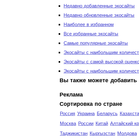
Недавно добавленные экосайты
Недавно обновленные экосайты
Наиболее в избранном
Все избранные экосайты
Самые популярные экосайты
Экосайты с наибольшим количест
Экосайты с самой высокой оценк
Экосайты с наибольшим количест
Вы также можете добавить 
Реклама
Сортировка по стране
Россия
Украина
Беларусь
Казахст
Москва
России
Китай
Алтайский к
Таджикистан
Кыргызстан
Молдова