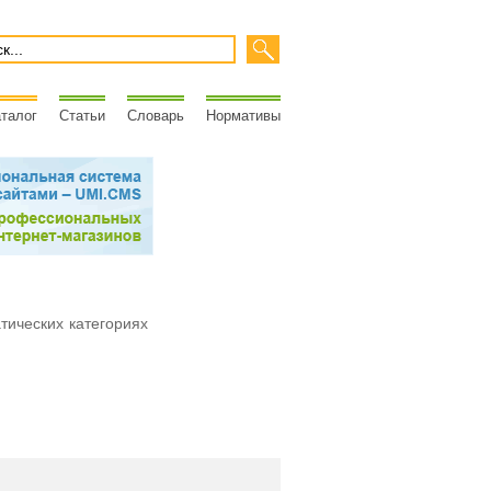
талог
Статьи
Словарь
Нормативы
атических категориях