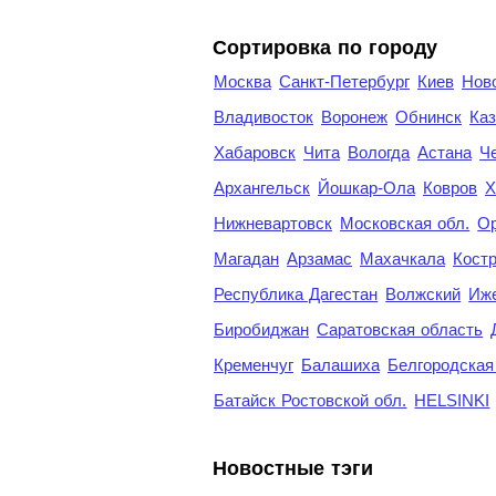
Cортировка по городу
Москва
Санкт-Петербург
Киев
Нов
Владивосток
Воронеж
Обнинск
Каз
Хабаровск
Чита
Вологда
Астана
Ч
Архангельск
Йошкар-Ола
Ковров
Х
Нижневартовск
Московская обл.
Ор
Магадан
Арзамас
Махачкала
Кост
Республика Дагестан
Волжский
Иж
Биробиджан
Саратовская область
Кременчуг
Балашиха
Белгородская
Батайск Ростовской обл.
HELSINKI
Новостные тэги