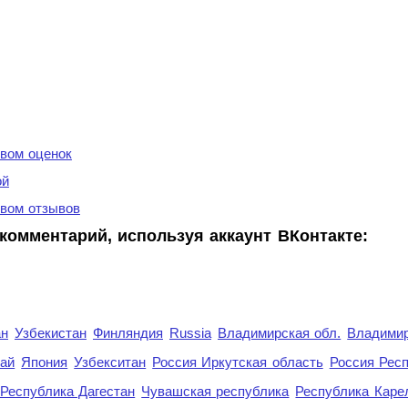
вом оценок
ой
вом отзывов
комментарий, используя аккаунт ВКонтакте:
ан
Узбекистан
Финляндия
Russia
Владимирская обл.
Владимир
рай
Япония
Узбекситан
Россия Иркутская область
Россия Респ
Республика Дагестан
Чувашская республика
Республика Каре