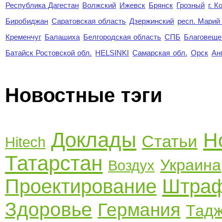
Республика Дагестан
Волжский
Ижевск
Брянск
Грозный
г. 
Биробиджан
Саратовская область
Дзержинский
респ. Марий
Кременчуг
Балашиха
Белгородская область
СПБ
Благовеще
Батайск Ростовской обл.
HELSINKI
Самарская обл.
Орск
Ан
Новостные тэги
Доклады
Н
Статьи
Hitech
Татарстан
Украина
Воздух
Проектирование
Штра
Здоровье
Германия
Тадж