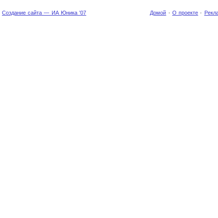
Создание сайта — ИА Юника '07
Домой
·
О проекте
·
Рекл