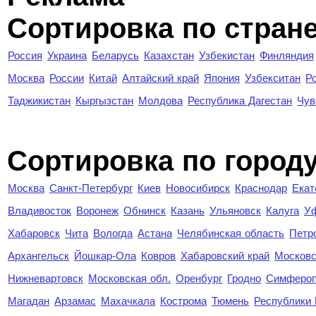
Сортировка по стран
Россия
Украина
Беларусь
Казахстан
Узбекистан
Финляндия
Москва
России
Китай
Алтайский край
Япония
Узбекситан
Р
Таджикистан
Кыргызстан
Молдова
Республика Дагестан
Чув
Cортировка по город
Москва
Санкт-Петербург
Киев
Новосибирск
Краснодар
Екат
Владивосток
Воронеж
Обнинск
Казань
Ульяновск
Калуга
У
Хабаровск
Чита
Вологда
Астана
Челябинская область
Петр
Архангельск
Йошкар-Ола
Ковров
Хабаровский край
Московс
Нижневартовск
Московская обл.
Оренбург
Гродно
Симферо
Магадан
Арзамас
Махачкала
Кострома
Тюмень
Республики