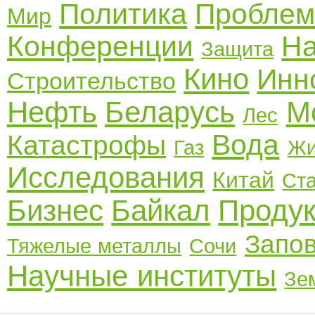
Политика
Пробле
Мир
Конференции
Н
Защита
Кино
Инн
Строительство
Нефть
Беларусь
М
Лес
Вода
Катастрофы
Газ
Жи
Исследования
Китай
Ста
Бизнес
Байкал
Проду
Запо
Тяжелые металлы
Сочи
Научные институты
Зе