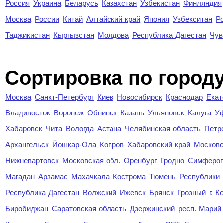
Россия
Украина
Беларусь
Казахстан
Узбекистан
Финляндия
Москва
России
Китай
Алтайский край
Япония
Узбекситан
Р
Таджикистан
Кыргызстан
Молдова
Республика Дагестан
Чув
Cортировка по город
Москва
Санкт-Петербург
Киев
Новосибирск
Краснодар
Екат
Владивосток
Воронеж
Обнинск
Казань
Ульяновск
Калуга
У
Хабаровск
Чита
Вологда
Астана
Челябинская область
Петр
Архангельск
Йошкар-Ола
Ковров
Хабаровский край
Московс
Нижневартовск
Московская обл.
Оренбург
Гродно
Симферо
Магадан
Арзамас
Махачкала
Кострома
Тюмень
Республики
Республика Дагестан
Волжский
Ижевск
Брянск
Грозный
г. 
Биробиджан
Саратовская область
Дзержинский
респ. Марий