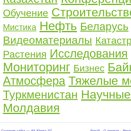
Строительств
Обучение
Нефть
Беларусь
Мистика
Видеоматериалы
Катаст
Исследования
Растения
Мониторинг
Бай
Бизнес
Тяжелые м
Атмосфера
Научные
Туркменистан
Молдавия
Создание сайта — ИА Юника '07
Домой
·
О проекте
·
Рекл