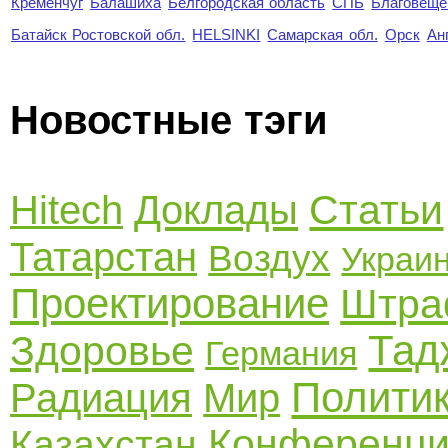
Кременчуг
Балашиха
Белгородская область
СПБ
Благовеще
Батайск Ростовской обл.
HELSINKI
Самарская обл.
Орск
Ан
Новостные тэги
Статьи
Hitech
Доклады
Татарстан
Воздух
Украи
Проектирование
Штр
Тад
Здоровье
Германия
Полити
Радиация
Мир
Конференц
Казахстан