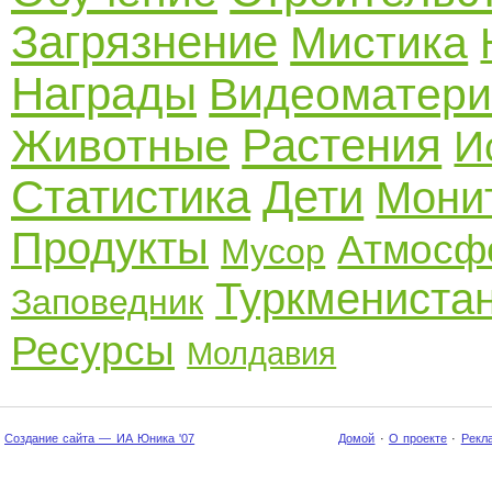
Загрязнение
Мистика
Награды
Видеоматер
Растения
Животные
И
Статистика
Дети
Мони
Продукты
Атмосф
Мусор
Туркмениста
Заповедник
Ресурсы
Молдавия
Создание сайта — ИА Юника '07
Домой
·
О проекте
·
Рекл