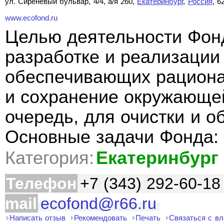
ул. Сиреневый бульвар, 4/4, а/я 260,
Екатеринбург
,
Россия
, 6
www.ecofond.ru
Целью деятельности Фонд
разработке и реализации
обеспечивающих рациона
и сохранение окружающе
очередь, для очистки и о
Основные задачи Фонда:
Категория:
Екатеринбург
Телефон
+7 (343) 292-60-18
mail
ecofond@r66.ru
Написать отзыв
Рекомендовать
Печать
Связаться с в