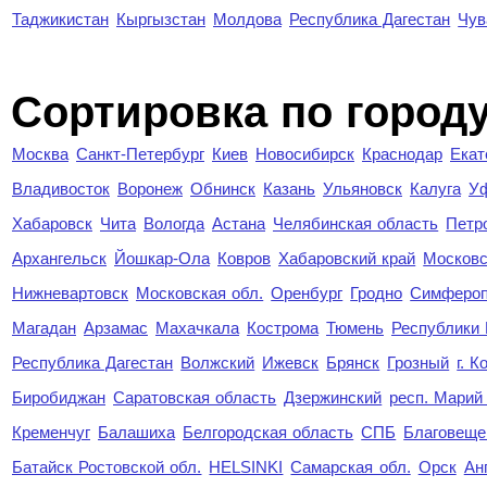
Таджикистан
Кыргызстан
Молдова
Республика Дагестан
Чув
Cортировка по город
Москва
Санкт-Петербург
Киев
Новосибирск
Краснодар
Екат
Владивосток
Воронеж
Обнинск
Казань
Ульяновск
Калуга
У
Хабаровск
Чита
Вологда
Астана
Челябинская область
Петр
Архангельск
Йошкар-Ола
Ковров
Хабаровский край
Московс
Нижневартовск
Московская обл.
Оренбург
Гродно
Симферо
Магадан
Арзамас
Махачкала
Кострома
Тюмень
Республики
Республика Дагестан
Волжский
Ижевск
Брянск
Грозный
г. 
Биробиджан
Саратовская область
Дзержинский
респ. Марий
Кременчуг
Балашиха
Белгородская область
СПБ
Благовеще
Батайск Ростовской обл.
HELSINKI
Самарская обл.
Орск
Ан