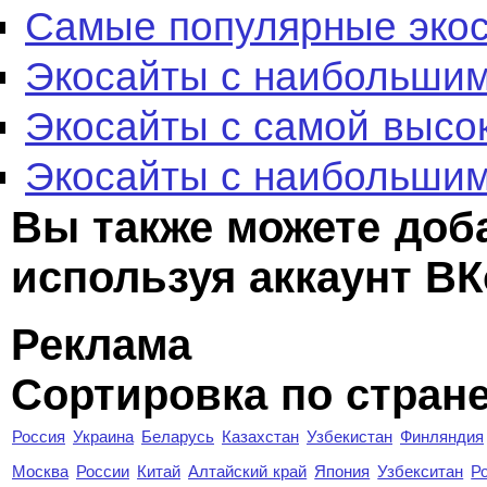
Самые популярные эко
Экосайты с наибольшим
Экосайты с самой высо
Экосайты с наибольшим
Вы также можете доб
используя аккаунт ВК
Реклама
Сортировка по стран
Россия
Украина
Беларусь
Казахстан
Узбекистан
Финляндия
Москва
России
Китай
Алтайский край
Япония
Узбекситан
Р