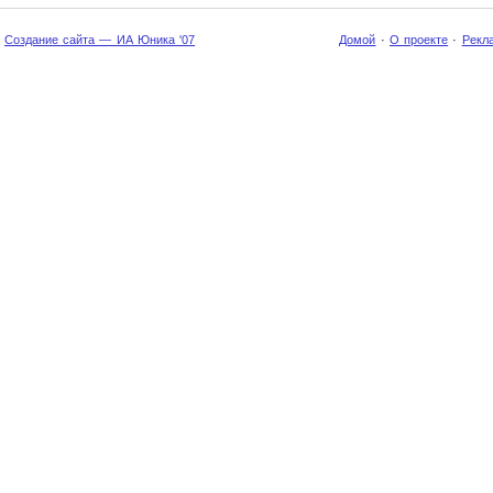
Создание сайта — ИА Юника '07
Домой
·
О проекте
·
Рекл