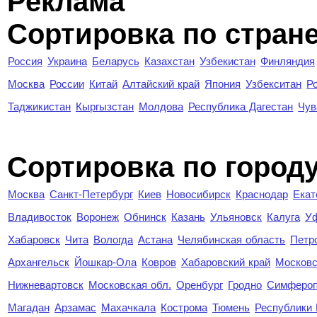
Реклама
Сортировка по стран
Россия
Украина
Беларусь
Казахстан
Узбекистан
Финляндия
Москва
России
Китай
Алтайский край
Япония
Узбекситан
Р
Таджикистан
Кыргызстан
Молдова
Республика Дагестан
Чув
Cортировка по город
Москва
Санкт-Петербург
Киев
Новосибирск
Краснодар
Екат
Владивосток
Воронеж
Обнинск
Казань
Ульяновск
Калуга
У
Хабаровск
Чита
Вологда
Астана
Челябинская область
Петр
Архангельск
Йошкар-Ола
Ковров
Хабаровский край
Московс
Нижневартовск
Московская обл.
Оренбург
Гродно
Симферо
Магадан
Арзамас
Махачкала
Кострома
Тюмень
Республики