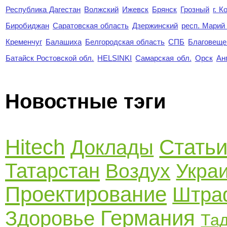
Республика Дагестан
Волжский
Ижевск
Брянск
Грозный
г. 
Биробиджан
Саратовская область
Дзержинский
респ. Марий
Кременчуг
Балашиха
Белгородская область
СПБ
Благовеще
Батайск Ростовской обл.
HELSINKI
Самарская обл.
Орск
Ан
Новостные тэги
Hitech
Стать
Доклады
Татарстан
Воздух
Укра
Проектирование
Штра
Германия
Здоровье
Та