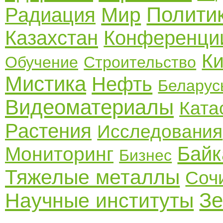
Полити
Мир
Радиация
Казахстан
Конференци
К
Обучение
Строительство
Мистика
Нефть
Беларус
Видеоматериалы
Ката
Растения
Исследования
Байк
Мониторинг
Бизнес
Тяжелые металлы
Соч
З
Научные институты