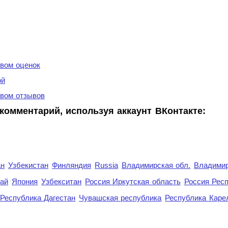
вом оценок
ой
вом отзывов
комментарий, используя аккаунт ВКонтакте:
ан
Узбекистан
Финляндия
Russia
Владимирская обл.
Владимир
рай
Япония
Узбекситан
Россия Иркутская область
Россия Респ
Республика Дагестан
Чувашская республика
Республика Каре