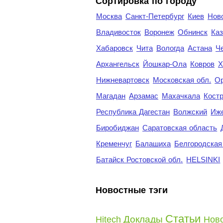
Cортировка по городу
Москва
Санкт-Петербург
Киев
Нов
Владивосток
Воронеж
Обнинск
Каз
Хабаровск
Чита
Вологда
Астана
Ч
Архангельск
Йошкар-Ола
Ковров
Х
Нижневартовск
Московская обл.
Ор
Магадан
Арзамас
Махачкала
Кост
Республика Дагестан
Волжский
Иж
Биробиджан
Саратовская область
Кременчуг
Балашиха
Белгородская
Батайск Ростовской обл.
HELSINKI
Новостные тэги
Статьи
Доклады
Hitech
Нов