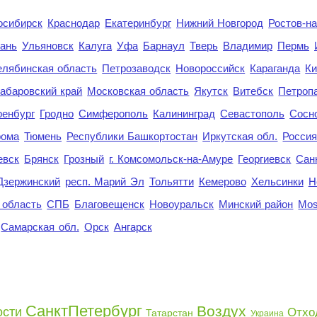
осибирск
Краснодар
Екатеринбург
Нижний Новгород
Ростов-н
ань
Ульяновск
Калуга
Уфа
Барнаул
Тверь
Владимир
Пермь
елябинская область
Петрозаводск
Новороссийск
Караганда
Ки
абаровский край
Московская область
Якутск
Витебск
Петроп
енбург
Гродно
Симферополь
Калининград
Севастополь
Сосн
рома
Тюмень
Республики Башкортостан
Иркутская обл.
Росси
евск
Брянск
Грозный
г. Комсомольск-на-Амуре
Георгиевск
Сан
Дзержинский
респ. Марий Эл
Тольятти
Кемерово
Хельсинки
Н
 область
СПБ
Благовещенск
Новоуральск
Минский район
Mo
Самарская обл.
Орск
Ангарск
СанктПетербург
Воздух
ости
Отхо
Татарстан
Украина