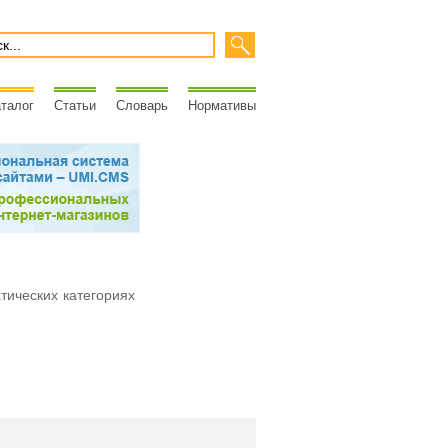
талог
Статьи
Словарь
Нормативы
атических категориях