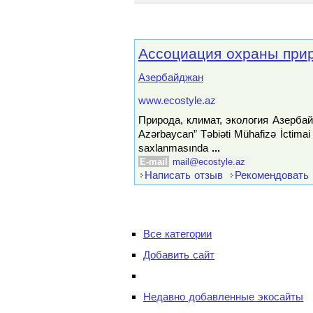
Ассоциация охраны при
Азербайджан
www.ecostyle.az
Природа, климат, экология Азербай
Azərbaycan” Təbiəti Mühafizə İctimai B
saxlanmasında
...
E-mail
mail@ecostyle.az
Написать отзыв
Рекомендовать
Все категории
Добавить сайт
Недавно добавленные экосайты