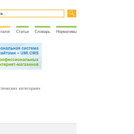
талог
Статьи
Словарь
Нормативы
атических категориях