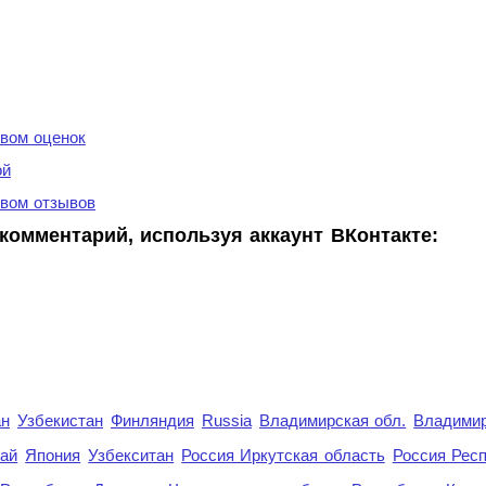
вом оценок
ой
вом отзывов
комментарий, используя аккаунт ВКонтакте:
ан
Узбекистан
Финляндия
Russia
Владимирская обл.
Владимир
рай
Япония
Узбекситан
Россия Иркутская область
Россия Респ