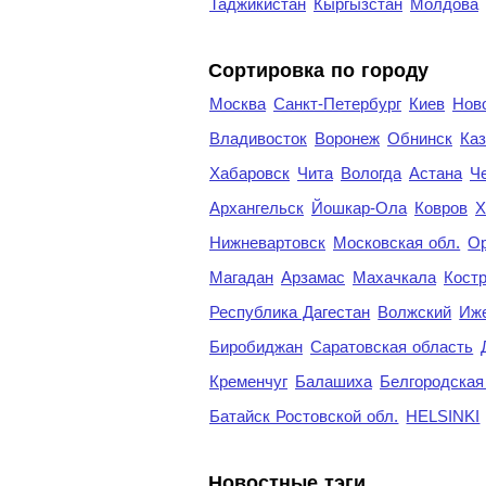
Таджикистан
Кыргызстан
Молдова
Cортировка по городу
Москва
Санкт-Петербург
Киев
Нов
Владивосток
Воронеж
Обнинск
Каз
Хабаровск
Чита
Вологда
Астана
Ч
Архангельск
Йошкар-Ола
Ковров
Х
Нижневартовск
Московская обл.
Ор
Магадан
Арзамас
Махачкала
Кост
Республика Дагестан
Волжский
Иж
Биробиджан
Саратовская область
Кременчуг
Балашиха
Белгородская
Батайск Ростовской обл.
HELSINKI
Новостные тэги