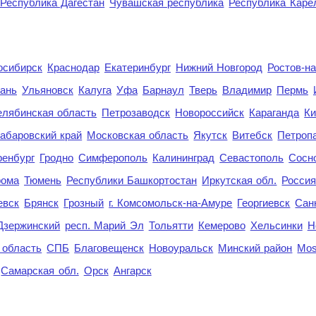
Республика Дагестан
Чувашская республика
Республика Каре
осибирск
Краснодар
Екатеринбург
Нижний Новгород
Ростов-н
ань
Ульяновск
Калуга
Уфа
Барнаул
Тверь
Владимир
Пермь
елябинская область
Петрозаводск
Новороссийск
Караганда
Ки
абаровский край
Московская область
Якутск
Витебск
Петроп
енбург
Гродно
Симферополь
Калининград
Севастополь
Сосн
рома
Тюмень
Республики Башкортостан
Иркутская обл.
Росси
евск
Брянск
Грозный
г. Комсомольск-на-Амуре
Георгиевск
Сан
Дзержинский
респ. Марий Эл
Тольятти
Кемерово
Хельсинки
Н
 область
СПБ
Благовещенск
Новоуральск
Минский район
Mo
Самарская обл.
Орск
Ангарск