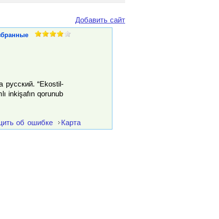
Добавить сайт
збранные
русский. “Ekostil-
lı inkişafın qorunub
ить об ошибке
Карта