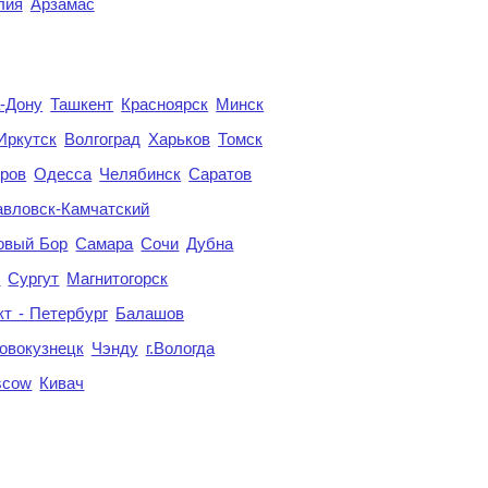
лия
Арзамас
а-Дону
Ташкент
Красноярск
Минск
Иркутск
Волгоград
Харьков
Томск
ров
Одесса
Челябинск
Саратов
авловск-Камчатский
овый Бор
Самара
Сочи
Дубна
я
Сургут
Магнитогорск
кт - Петербург
Балашов
овокузнецк
Чэнду
г.Вологда
scow
Кивач