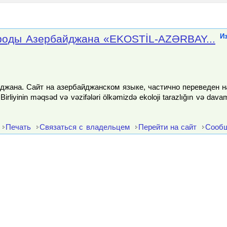
роды Азербайджана «EKOSTİL-AZƏRBAY...
И
джана. Сайт на азербайджанском языке, частично переведен на 
irliyinin məqsəd və vəzifələri ölkəmizdə ekoloji tarazlığın və davam
Печать
Связаться с владельцем
Перейти на сайт
Сообщ