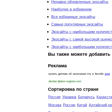
Недавно обновленные экосайты
Наиболее в избранном
Все избранные экосайты
Самые популярные экосайты
Экосайты с наибольшим количест
Экосайты с самой высокой оценк
Экосайты с наибольшим количест
Вы также можете добавить 
Реклама
купить диплом об окончании пту в Актобе
еще
aktobe.diplom-register.com
Сортировка по стране
Россия
Украина
Беларусь
Казахст
Москва
России
Китай
Алтайский к