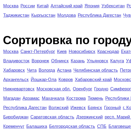
Москва
России
Китай
Алтайский край
Япония
Узбекситан
Р
Таджикистан
Кыргызстан
Молдова
Республика Дагестан
Чув
Cортировка по город
Москва
Санкт-Петербург
Киев
Новосибирск
Краснодар
Екат
Владивосток
Воронеж
Обнинск
Казань
Ульяновск
Калуга
У
Хабаровск
Чита
Вологда
Астана
Челябинская область
Петр
Архангельск
Йошкар-Ола
Ковров
Хабаровский край
Московс
Нижневартовск
Московская обл.
Оренбург
Гродно
Симферо
Магадан
Арзамас
Махачкала
Кострома
Тюмень
Республики
Республика Дагестан
Волжский
Ижевск
Брянск
Грозный
г. 
Биробиджан
Саратовская область
Дзержинский
респ. Марий
Кременчуг
Балашиха
Белгородская область
СПБ
Благовеще