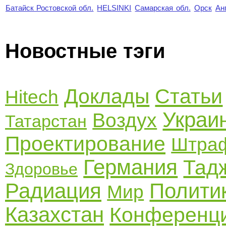
Батайск Ростовской обл.
HELSINKI
Самарская обл.
Орск
Ан
Новостные тэги
Доклады
Статьи
Hitech
Украи
Воздух
Татарстан
Проектирование
Штра
Германия
Тад
Здоровье
Радиация
Полити
Мир
Казахстан
Конференц