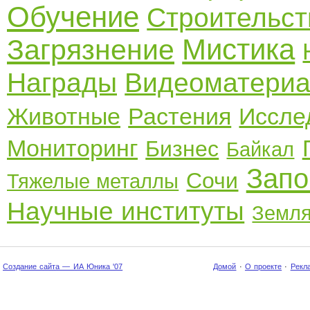
Обучение
Строительст
Мистика
Загрязнение
Награды
Видеоматери
Животные
Растения
Иссле
Мониторинг
Бизнес
Байкал
Запо
Сочи
Тяжелые металлы
Научные институты
Земл
Создание сайта — ИА Юника '07
Домой
·
О проекте
·
Рекл