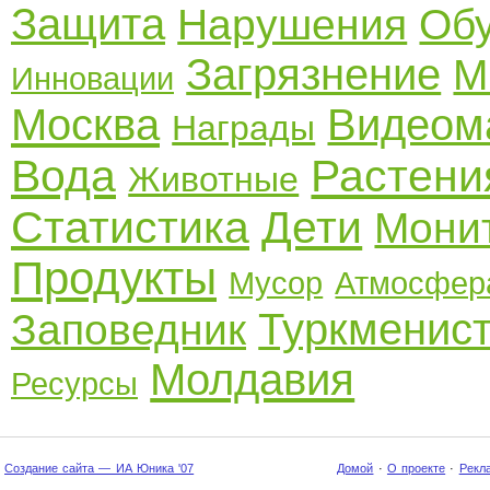
Защита
Нарушения
Об
Загрязнение
М
Инновации
Москва
Видеом
Награды
Вода
Растени
Животные
Статистика
Дети
Мони
Продукты
Мусор
Атмосфер
Туркменис
Заповедник
Молдавия
Ресурсы
Создание сайта — ИА Юника '07
Домой
·
О проекте
·
Рекл