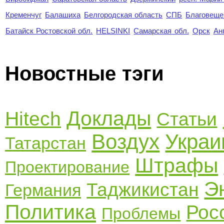
Кременчуг
Балашиха
Белгородская область
СПБ
Благовеще
Батайск Ростовской обл.
HELSINKI
Самарская обл.
Орск
Ан
Новостные тэги
Доклады
Hitech
Статьи
Воздух
Украи
Татарстан
Штрафы
Проектирование
Э
Таджикистан
Германия
Политика
Рос
Проблемы