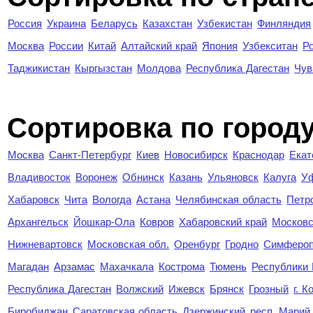
Россия
Украина
Беларусь
Казахстан
Узбекистан
Финляндия
Москва
России
Китай
Алтайский край
Япония
Узбекситан
Р
Таджикистан
Кыргызстан
Молдова
Республика Дагестан
Чув
Cортировка по город
Москва
Санкт-Петербург
Киев
Новосибирск
Краснодар
Екат
Владивосток
Воронеж
Обнинск
Казань
Ульяновск
Калуга
У
Хабаровск
Чита
Вологда
Астана
Челябинская область
Петр
Архангельск
Йошкар-Ола
Ковров
Хабаровский край
Московс
Нижневартовск
Московская обл.
Оренбург
Гродно
Симферо
Магадан
Арзамас
Махачкала
Кострома
Тюмень
Республики
Республика Дагестан
Волжский
Ижевск
Брянск
Грозный
г. 
Биробиджан
Саратовская область
Дзержинский
респ. Марий