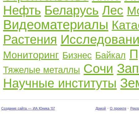
Нефть
Беларусь
Лес
М
Видеоматериалы
Кат
Исследован
Растения
П
Мониторинг
Бизнес
Байкал
Зап
Сочи
Тяжелые металлы
Зе
Научные институты
Создание сайта — ИА Юника '07
Домой
·
О проекте
·
Рекл