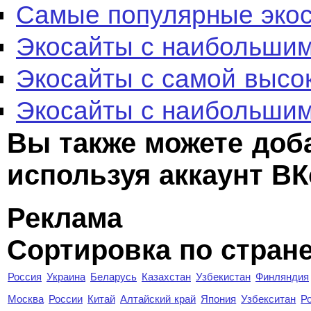
Самые популярные эко
Экосайты с наибольшим
Экосайты с самой высо
Экосайты с наибольшим
Вы также можете доб
используя аккаунт ВК
Реклама
Сортировка по стран
Россия
Украина
Беларусь
Казахстан
Узбекистан
Финляндия
Москва
России
Китай
Алтайский край
Япония
Узбекситан
Р