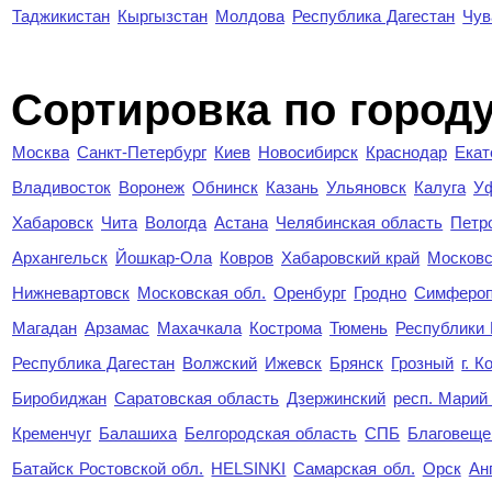
Таджикистан
Кыргызстан
Молдова
Республика Дагестан
Чув
Cортировка по город
Москва
Санкт-Петербург
Киев
Новосибирск
Краснодар
Екат
Владивосток
Воронеж
Обнинск
Казань
Ульяновск
Калуга
У
Хабаровск
Чита
Вологда
Астана
Челябинская область
Петр
Архангельск
Йошкар-Ола
Ковров
Хабаровский край
Московс
Нижневартовск
Московская обл.
Оренбург
Гродно
Симферо
Магадан
Арзамас
Махачкала
Кострома
Тюмень
Республики
Республика Дагестан
Волжский
Ижевск
Брянск
Грозный
г. 
Биробиджан
Саратовская область
Дзержинский
респ. Марий
Кременчуг
Балашиха
Белгородская область
СПБ
Благовеще
Батайск Ростовской обл.
HELSINKI
Самарская обл.
Орск
Ан