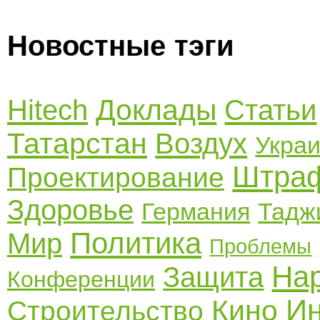
Новостные тэги
Доклады
Hitech
Статьи
Татарстан
Воздух
Укра
Штра
Проектирование
Здоровье
Германия
Тадж
Политика
Мир
Проблемы
На
Защита
Конференции
И
Кино
Строительство