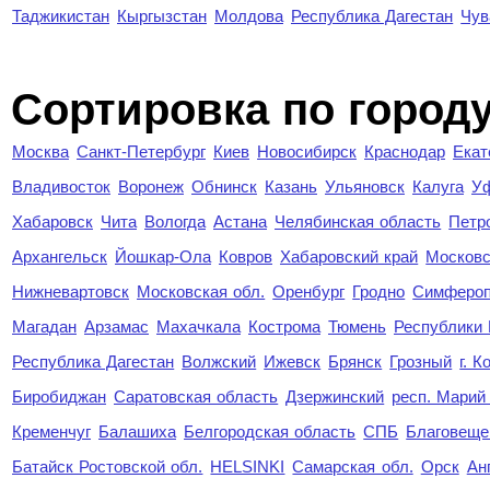
Таджикистан
Кыргызстан
Молдова
Республика Дагестан
Чув
Cортировка по город
Москва
Санкт-Петербург
Киев
Новосибирск
Краснодар
Екат
Владивосток
Воронеж
Обнинск
Казань
Ульяновск
Калуга
У
Хабаровск
Чита
Вологда
Астана
Челябинская область
Петр
Архангельск
Йошкар-Ола
Ковров
Хабаровский край
Московс
Нижневартовск
Московская обл.
Оренбург
Гродно
Симферо
Магадан
Арзамас
Махачкала
Кострома
Тюмень
Республики
Республика Дагестан
Волжский
Ижевск
Брянск
Грозный
г. 
Биробиджан
Саратовская область
Дзержинский
респ. Марий
Кременчуг
Балашиха
Белгородская область
СПБ
Благовеще
Батайск Ростовской обл.
HELSINKI
Самарская обл.
Орск
Ан