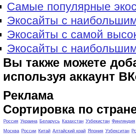
Самые популярные эко
Экосайты с наибольшим
Экосайты с самой высо
Экосайты с наибольшим
Вы также можете доб
используя аккаунт ВК
Реклама
Сортировка по стран
Россия
Украина
Беларусь
Казахстан
Узбекистан
Финляндия
Москва
России
Китай
Алтайский край
Япония
Узбекситан
Р