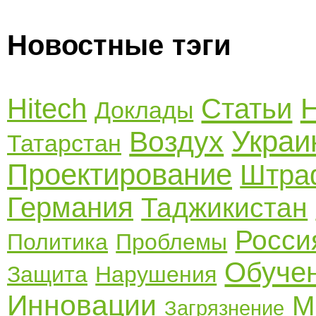
Новостные тэги
Hitech
Статьи
Доклады
Украи
Воздух
Татарстан
Проектирование
Штра
Германия
Таджикистан
Росси
Политика
Проблемы
Обуче
Защита
Нарушения
Инновации
М
Загрязнение