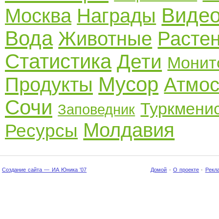
Виде
Москва
Награды
Вода
Животные
Расте
Статистика
Дети
Монит
Мусор
Продукты
Атмо
Сочи
Туркмени
Заповедник
Молдавия
Ресурсы
Создание сайта — ИА Юника '07
Домой
·
О проекте
·
Рекл