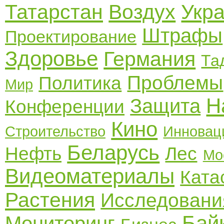
Татарстан
Воздух
Укр
Штрафы
Проектирование
Здоровье
Германия
Та
Проблемы
Политика
Мир
Н
Защита
Конференции
Кино
Строительство
Инновац
Беларусь
Нефть
Лес
Мо
Видеоматериалы
Ката
Растения
Исследовани
Бай
Мониторинг