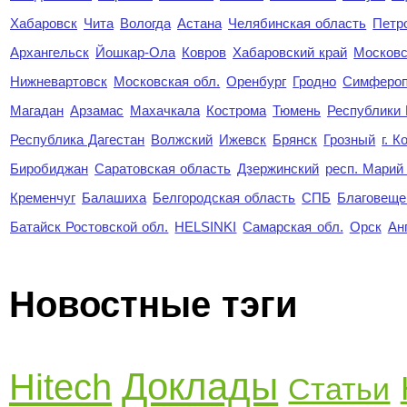
Хабаровск
Чита
Вологда
Астана
Челябинская область
Петр
Архангельск
Йошкар-Ола
Ковров
Хабаровский край
Московс
Нижневартовск
Московская обл.
Оренбург
Гродно
Симферо
Магадан
Арзамас
Махачкала
Кострома
Тюмень
Республики
Республика Дагестан
Волжский
Ижевск
Брянск
Грозный
г. 
Биробиджан
Саратовская область
Дзержинский
респ. Марий
Кременчуг
Балашиха
Белгородская область
СПБ
Благовеще
Батайск Ростовской обл.
HELSINKI
Самарская обл.
Орск
Ан
Новостные тэги
Доклады
Hitech
Статьи