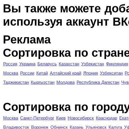
Вы также можете доб
используя аккаунт ВК
Реклама
Сортировка по стран
Россия
Украина
Беларусь
Казахстан
Узбекистан
Финляндия
Москва
России
Китай
Алтайский край
Япония
Узбекситан
Р
Таджикистан
Кыргызстан
Молдова
Республика Дагестан
Чув
Cортировка по город
Москва
Санкт-Петербург
Киев
Новосибирск
Краснодар
Екат
Владивосток
Воронеж
Обнинск
Казань
Ульяновск
Калуга
У