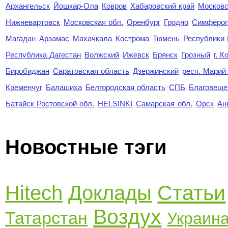
Архангельск
Йошкар-Ола
Ковров
Хабаровский край
Московс
Нижневартовск
Московская обл.
Оренбург
Гродно
Симферо
Магадан
Арзамас
Махачкала
Кострома
Тюмень
Республики
Республика Дагестан
Волжский
Ижевск
Брянск
Грозный
г. 
Биробиджан
Саратовская область
Дзержинский
респ. Марий
Кременчуг
Балашиха
Белгородская область
СПБ
Благовеще
Батайск Ростовской обл.
HELSINKI
Самарская обл.
Орск
Ан
Новостные тэги
Статьи
Hitech
Доклады
Воздух
Татарстан
Украин