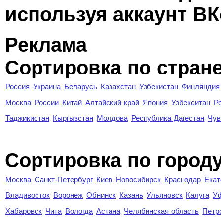
используя аккаунт ВК
Реклама
Сортировка по стран
Россия
Украина
Беларусь
Казахстан
Узбекистан
Финляндия
Москва
России
Китай
Алтайский край
Япония
Узбекситан
Р
Таджикистан
Кыргызстан
Молдова
Республика Дагестан
Чув
Cортировка по город
Москва
Санкт-Петербург
Киев
Новосибирск
Краснодар
Екат
Владивосток
Воронеж
Обнинск
Казань
Ульяновск
Калуга
У
Хабаровск
Чита
Вологда
Астана
Челябинская область
Петр