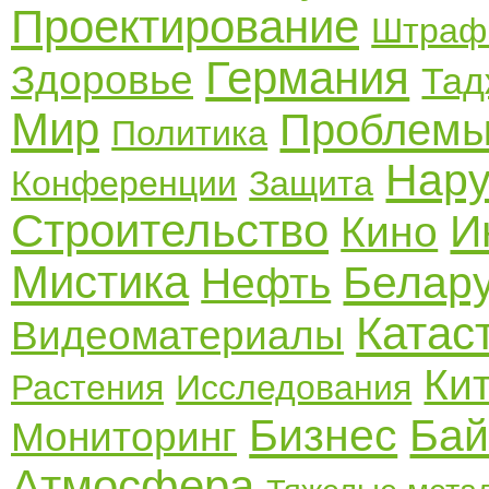
Проектирование
Штраф
Германия
Здоровье
Тад
Мир
Проблем
Политика
Нар
Конференции
Защита
Строительство
И
Кино
Мистика
Белар
Нефть
Катас
Видеоматериалы
Ки
Растения
Исследования
Бизнес
Бай
Мониторинг
Атмосфера