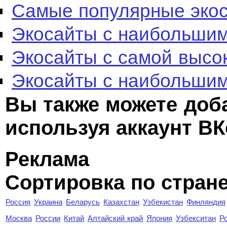
Самые популярные эко
Экосайты с наибольшим
Экосайты с самой высо
Экосайты с наибольшим
Вы также можете доб
используя аккаунт ВК
Реклама
Сортировка по стран
Россия
Украина
Беларусь
Казахстан
Узбекистан
Финляндия
Москва
России
Китай
Алтайский край
Япония
Узбекситан
Р