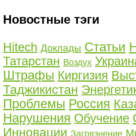
Новостные тэги
Статьи
Н
Hitech
Доклады
Татарстан
Украин
Воздух
Штрафы
Киргизия
Выс
Таджикистан
Энергети
Проблемы
Россия
Каз
Нарушения
Обучение
Инновации
М
Загрязнение