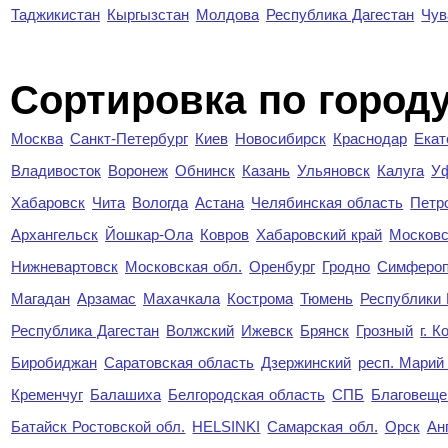
Таджикистан
Кыргызстан
Молдова
Республика Дагестан
Чув
Cортировка по город
Москва
Санкт-Петербург
Киев
Новосибирск
Краснодар
Екат
Владивосток
Воронеж
Обнинск
Казань
Ульяновск
Калуга
У
Хабаровск
Чита
Вологда
Астана
Челябинская область
Петр
Архангельск
Йошкар-Ола
Ковров
Хабаровский край
Московс
Нижневартовск
Московская обл.
Оренбург
Гродно
Симферо
Магадан
Арзамас
Махачкала
Кострома
Тюмень
Республики
Республика Дагестан
Волжский
Ижевск
Брянск
Грозный
г. 
Биробиджан
Саратовская область
Дзержинский
респ. Марий
Кременчуг
Балашиха
Белгородская область
СПБ
Благовеще
Батайск Ростовской обл.
HELSINKI
Самарская обл.
Орск
Ан