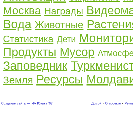
Видеом
Москва
Награды
Вода
Растени
Животные
Монитор
Статистика
Дети
Продукты
Мусор
Атмосф
Заповедник
Туркменис
Ресурсы
Молдав
Земля
Создание сайта — ИА Юника '07
Домой
·
О проекте
·
Рекл