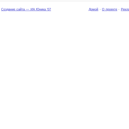
Создание сайта — ИА Юника '07
Домой
·
О проекте
·
Рекл