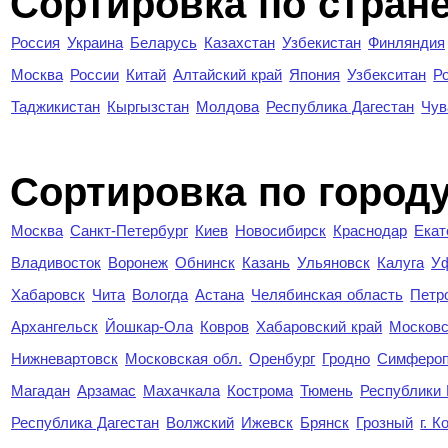
Сортировка по стран
Россия
Украина
Беларусь
Казахстан
Узбекистан
Финляндия
Москва
России
Китай
Алтайский край
Япония
Узбекситан
Р
Таджикистан
Кыргызстан
Молдова
Республика Дагестан
Чув
Cортировка по город
Москва
Санкт-Петербург
Киев
Новосибирск
Краснодар
Екат
Владивосток
Воронеж
Обнинск
Казань
Ульяновск
Калуга
У
Хабаровск
Чита
Вологда
Астана
Челябинская область
Петр
Архангельск
Йошкар-Ола
Ковров
Хабаровский край
Московс
Нижневартовск
Московская обл.
Оренбург
Гродно
Симферо
Магадан
Арзамас
Махачкала
Кострома
Тюмень
Республики
Республика Дагестан
Волжский
Ижевск
Брянск
Грозный
г. 