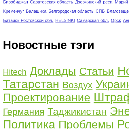
Биробиджан
Саратовская область
Дзержинский
респ. Марий
Кременчуг
Балашиха
Белгородская область
СПБ
Благовеще
Батайск Ростовской обл.
HELSINKI
Самарская обл.
Орск
Ан
Новостные тэги
Н
Доклады
Статьи
Hitech
Татарстан
Украи
Воздух
Штра
Проектирование
Эне
Таджикистан
Германия
Р
Политика
Проблемы