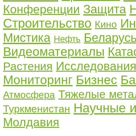
Защита
Конференции
Строительство
Ин
Кино
Мистика
Беларус
Нефть
Видеоматериалы
Ката
Исследовани
Растения
Мониторинг
Бизнес
Ба
Тяжелые мет
Атмосфера
Научные и
Туркменистан
Молдавия