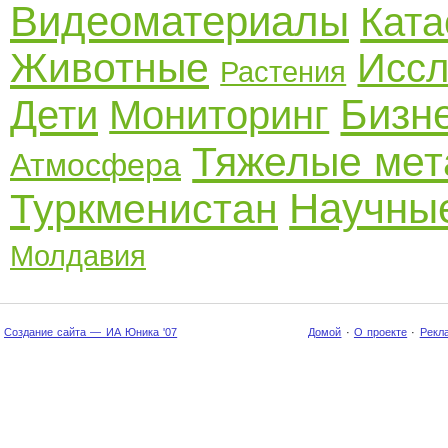
Видеоматериалы
Кат
Животные
Иссл
Растения
Бизн
Дети
Мониторинг
Тяжелые ме
Атмосфера
Научные
Туркменистан
Молдавия
Создание сайта — ИА Юника '07
Домой
·
О проекте
·
Рекл