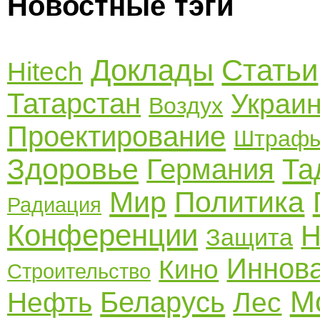
Новостные тэги
Доклады
Статьи
Hitech
Татарстан
Украи
Воздух
Проектирование
Штраф
Здоровье
Германия
Та
Мир
Политика
Радиация
Конференции
Н
Защита
Иннов
Кино
Строительство
М
Беларусь
Нефть
Лес