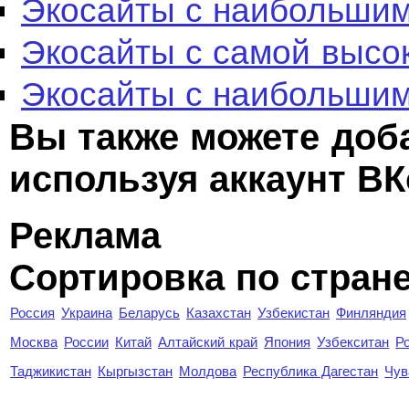
Экосайты с наибольшим
Экосайты с самой высо
Экосайты с наибольшим
Вы также можете доб
используя аккаунт ВК
Реклама
Сортировка по стран
Россия
Украина
Беларусь
Казахстан
Узбекистан
Финляндия
Москва
России
Китай
Алтайский край
Япония
Узбекситан
Р
Таджикистан
Кыргызстан
Молдова
Республика Дагестан
Чув