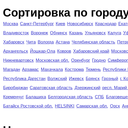
Cортировка по город
Москва
Санкт-Петербург
Киев
Новосибирск
Краснодар
Екат
Владивосток
Воронеж
Обнинск
Казань
Ульяновск
Калуга
У
Хабаровск
Чита
Вологда
Астана
Челябинская область
Петр
Архангельск
Йошкар-Ола
Ковров
Хабаровский край
Московс
Нижневартовск
Московская обл.
Оренбург
Гродно
Симферо
Магадан
Арзамас
Махачкала
Кострома
Тюмень
Республики
Республика Дагестан
Волжский
Ижевск
Брянск
Грозный
г. 
Биробиджан
Саратовская область
Дзержинский
респ. Марий
Кременчуг
Балашиха
Белгородская область
СПБ
Благовеще
Батайск Ростовской обл.
HELSINKI
Самарская обл.
Орск
Ан