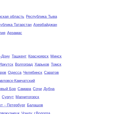
ская область
Республика Тыва
ублика Татарстан
Азербайджан
лия
Арзамас
а-Дону
Ташкент
Красноярск
Минск
Иркутск
Волгоград
Харьков
Томск
ров
Одесса
Челябинск
Саратов
авловск-Камчатский
овый Бор
Самара
Сочи
Дубна
я
Сургут
Магнитогорск
кт - Петербург
Балашов
овокузнецк
Чэнду
г.Вологда