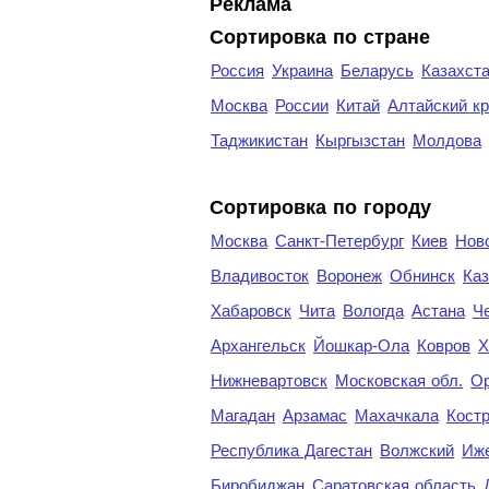
Реклама
Сортировка по стране
Россия
Украина
Беларусь
Казахст
Москва
России
Китай
Алтайский к
Таджикистан
Кыргызстан
Молдова
Cортировка по городу
Москва
Санкт-Петербург
Киев
Нов
Владивосток
Воронеж
Обнинск
Каз
Хабаровск
Чита
Вологда
Астана
Ч
Архангельск
Йошкар-Ола
Ковров
Х
Нижневартовск
Московская обл.
Ор
Магадан
Арзамас
Махачкала
Кост
Республика Дагестан
Волжский
Иж
Биробиджан
Саратовская область