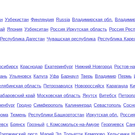
ан
Узбекистан
Финляндия
Russia
Владимирская обл.
Владимир
рай
Япония
Узбекситан
Россия Иркутская область
Россия Респ
Республика Дагестан
Чувашская республика
Республика Каре
осибирск
Краснодар
Екатеринбург
Нижний Новгород
Ростов-н
ань
Ульяновск
Калуга
Уфа
Барнаул
Тверь
Владимир
Пермь
елябинская область
Петрозаводск
Новороссийск
Караганда
Ки
абаровский край
Московская область
Якутск
Витебск
Петроп
енбург
Гродно
Симферополь
Калининград
Севастополь
Сосн
рома
Тюмень
Республики Башкортостан
Иркутская обл.
Росси
евск
Брянск
Грозный
г. Комсомольск-на-Амуре
Георгиевск
Сан
Дзержинский
респ. Марий Эл
Тольятти
Кемерово
Хельсинки
Н