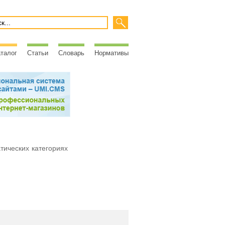
талог
Статьи
Словарь
Нормативы
атических категориях