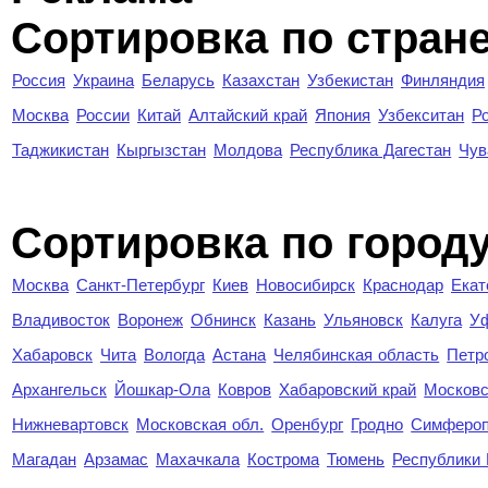
Сортировка по стран
Россия
Украина
Беларусь
Казахстан
Узбекистан
Финляндия
Москва
России
Китай
Алтайский край
Япония
Узбекситан
Р
Таджикистан
Кыргызстан
Молдова
Республика Дагестан
Чув
Cортировка по город
Москва
Санкт-Петербург
Киев
Новосибирск
Краснодар
Екат
Владивосток
Воронеж
Обнинск
Казань
Ульяновск
Калуга
У
Хабаровск
Чита
Вологда
Астана
Челябинская область
Петр
Архангельск
Йошкар-Ола
Ковров
Хабаровский край
Московс
Нижневартовск
Московская обл.
Оренбург
Гродно
Симферо
Магадан
Арзамас
Махачкала
Кострома
Тюмень
Республики