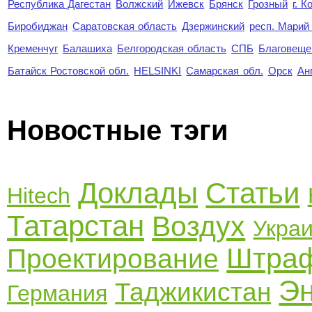
Республика Дагестан
Волжский
Ижевск
Брянск
Грозный
г. 
Биробиджан
Саратовская область
Дзержинский
респ. Марий
Кременчуг
Балашиха
Белгородская область
СПБ
Благовеще
Батайск Ростовской обл.
HELSINKI
Самарская обл.
Орск
Ан
Новостные тэги
Доклады
Статьи
Hitech
Татарстан
Воздух
Укра
Штра
Проектирование
Эн
Таджикистан
Германия