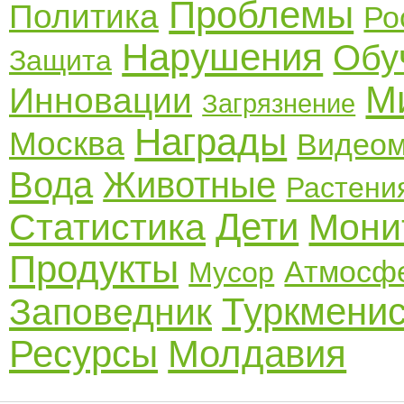
Проблемы
Политика
Ро
Нарушения
Обу
Защита
М
Инновации
Загрязнение
Награды
Москва
Видео
Вода
Животные
Растени
Дети
Статистика
Мони
Продукты
Атмосф
Мусор
Туркмени
Заповедник
Ресурсы
Молдавия