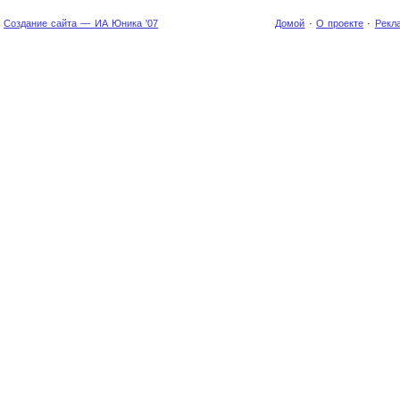
Создание сайта — ИА Юника '07
Домой
·
О проекте
·
Рекл