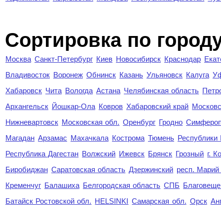
Cортировка по город
Москва
Санкт-Петербург
Киев
Новосибирск
Краснодар
Екат
Владивосток
Воронеж
Обнинск
Казань
Ульяновск
Калуга
У
Хабаровск
Чита
Вологда
Астана
Челябинская область
Петр
Архангельск
Йошкар-Ола
Ковров
Хабаровский край
Московс
Нижневартовск
Московская обл.
Оренбург
Гродно
Симферо
Магадан
Арзамас
Махачкала
Кострома
Тюмень
Республики
Республика Дагестан
Волжский
Ижевск
Брянск
Грозный
г. 
Биробиджан
Саратовская область
Дзержинский
респ. Марий
Кременчуг
Балашиха
Белгородская область
СПБ
Благовеще
Батайск Ростовской обл.
HELSINKI
Самарская обл.
Орск
Ан