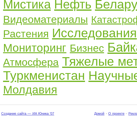
Белару
Мистика
Нефть
Видеоматериалы
Катастро
Исследования
Растения
Байк
Мониторинг
Бизнес
Тяжелые ме
Атмосфера
Туркменистан
Научные
Молдавия
Создание сайта — ИА Юника '07
Домой
·
О проекте
·
Рекл