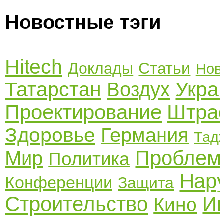
Новостные тэги
Hitech
Доклады
Статьи
Нов
Татарстан
Укра
Воздух
Проектирование
Штр
Здоровье
Германия
Тад
Пробле
Мир
Политика
Нар
Конференции
Защита
Строительство
И
Кино