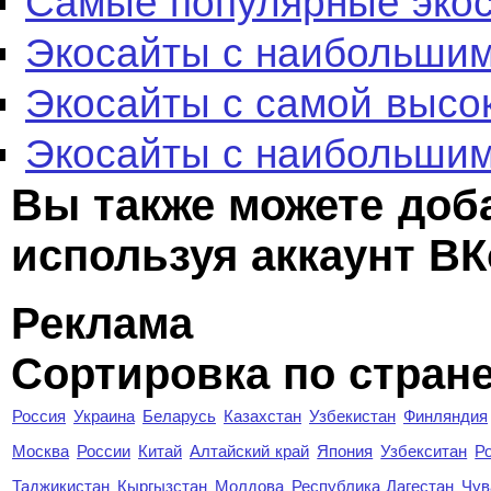
Самые популярные эко
Экосайты с наибольшим
Экосайты с самой высо
Экосайты с наибольшим
Вы также можете доб
используя аккаунт ВК
Реклама
Сортировка по стран
Россия
Украина
Беларусь
Казахстан
Узбекистан
Финляндия
Москва
России
Китай
Алтайский край
Япония
Узбекситан
Р
Таджикистан
Кыргызстан
Молдова
Республика Дагестан
Чув