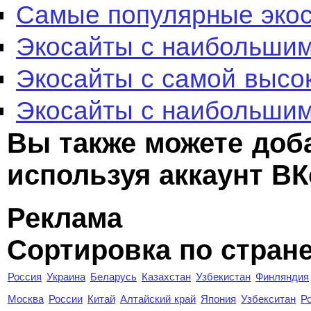
Самые популярные эко
Экосайты с наибольшим
Экосайты с самой высо
Экосайты с наибольшим
Вы также можете доб
используя аккаунт ВК
Реклама
Сортировка по стран
Россия
Украина
Беларусь
Казахстан
Узбекистан
Финляндия
Москва
России
Китай
Алтайский край
Япония
Узбекситан
Р