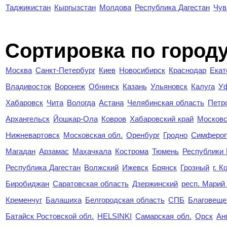
Таджикистан
Кыргызстан
Молдова
Республика Дагестан
Чув
Cортировка по город
Москва
Санкт-Петербург
Киев
Новосибирск
Краснодар
Екат
Владивосток
Воронеж
Обнинск
Казань
Ульяновск
Калуга
У
Хабаровск
Чита
Вологда
Астана
Челябинская область
Петр
Архангельск
Йошкар-Ола
Ковров
Хабаровский край
Московс
Нижневартовск
Московская обл.
Оренбург
Гродно
Симферо
Магадан
Арзамас
Махачкала
Кострома
Тюмень
Республики
Республика Дагестан
Волжский
Ижевск
Брянск
Грозный
г. 
Биробиджан
Саратовская область
Дзержинский
респ. Марий
Кременчуг
Балашиха
Белгородская область
СПБ
Благовеще
Батайск Ростовской обл.
HELSINKI
Самарская обл.
Орск
Ан