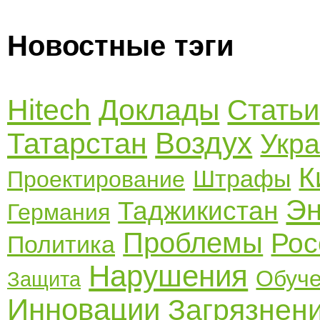
Новостные тэги
Hitech
Доклады
Статьи
Воздух
Татарстан
Укр
К
Штрафы
Проектирование
Эн
Таджикистан
Германия
Проблемы
Рос
Политика
Нарушения
Обуч
Защита
Инновации
Загрязнен