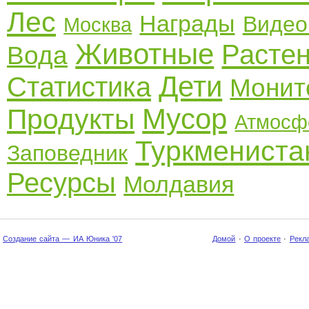
Лес
Награды
Видео
Москва
Животные
Расте
Вода
Дети
Статистика
Монит
Мусор
Продукты
Атмосф
Туркмениста
Заповедник
Ресурсы
Молдавия
Создание сайта — ИА Юника '07
Домой
·
О проекте
·
Рекл