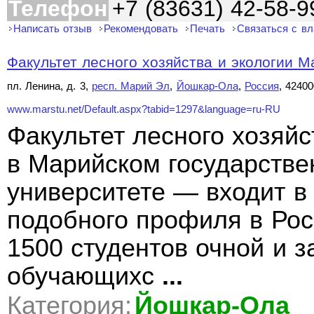
Телефон
+7 (83631) 42-58-9
Написать отзыв
Рекомендовать
Печать
Связаться с в
Факультет лесного хозяйства и экологии Ма
пл. Ленина, д. 3,
респ. Марий Эл
,
Йошкар-Ола
,
Россия
, 42400
www.marstu.net/Default.aspx?tabid=1297&language=ru-RU
Факультет лесного хозяй
в Марийском государстве
университете — входит в
подобного профиля в Рос
1500 студентов очной и 
обучающихс
...
Категория:
Йошкар-Ола