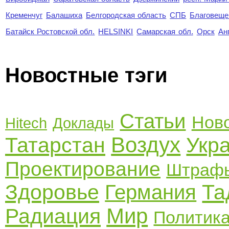
Кременчуг
Балашиха
Белгородская область
СПБ
Благовеще
Батайск Ростовской обл.
HELSINKI
Самарская обл.
Орск
Ан
Новостные тэги
Статьи
Нов
Hitech
Доклады
Воздух
Татарстан
Укр
Проектирование
Штраф
Здоровье
Та
Германия
Мир
Радиация
Политик