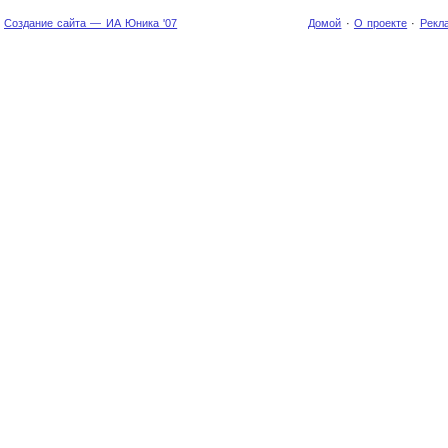
Создание сайта — ИА Юника '07
Домой
·
О проекте
·
Рекл