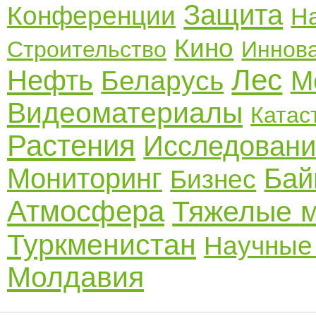
Защита
Конференции
Н
Кино
Строительство
Иннов
Лес
Нефть
Беларусь
М
Видеоматериалы
Катас
Растения
Исследовани
Мониторинг
Бай
Бизнес
Атмосфера
Тяжелые 
Туркменистан
Научные
Молдавия