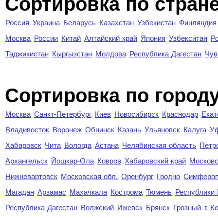
Сортировка по стран
Россия
Украина
Беларусь
Казахстан
Узбекистан
Финляндия
Москва
России
Китай
Алтайский край
Япония
Узбекситан
Р
Таджикистан
Кыргызстан
Молдова
Республика Дагестан
Чув
Cортировка по город
Москва
Санкт-Петербург
Киев
Новосибирск
Краснодар
Екат
Владивосток
Воронеж
Обнинск
Казань
Ульяновск
Калуга
У
Хабаровск
Чита
Вологда
Астана
Челябинская область
Петр
Архангельск
Йошкар-Ола
Ковров
Хабаровский край
Московс
Нижневартовск
Московская обл.
Оренбург
Гродно
Симферо
Магадан
Арзамас
Махачкала
Кострома
Тюмень
Республики
Республика Дагестан
Волжский
Ижевск
Брянск
Грозный
г. 