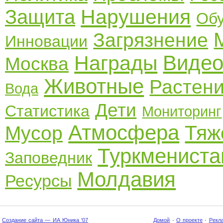
Нарушения
Защита
Об
Загрязнение
Инновации
Виде
Награды
Москва
Животные
Растен
Вода
Дети
Статистика
Мониторинг
Атмосфера
Тяж
Мусор
Туркмениста
Заповедник
Молдавия
Ресурсы
Создание сайта — ИА Юника '07
Домой
·
О проекте
·
Рекл