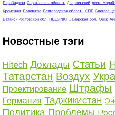
Биробиджан
Саратовская область
Дзержинский
респ. Марий
Кременчуг
Балашиха
Белгородская область
СПБ
Благовеще
Батайск Ростовской обл.
HELSINKI
Самарская обл.
Орск
Ан
Новостные тэги
Н
Статьи
Доклады
Hitech
Татарстан
Воздух
Укр
Штрафы
Проектирование
Таджикистан
Германия
Эн
Политика
Проблемы
Рос