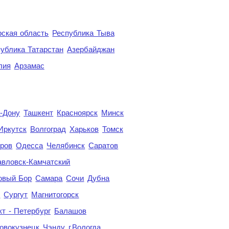
ская область
Республика Тыва
ублика Татарстан
Азербайджан
лия
Арзамас
а-Дону
Ташкент
Красноярск
Минск
Иркутск
Волгоград
Харьков
Томск
ров
Одесса
Челябинск
Саратов
авловск-Камчатский
овый Бор
Самара
Сочи
Дубна
я
Сургут
Магнитогорск
кт - Петербург
Балашов
овокузнецк
Чэнду
г.Вологда