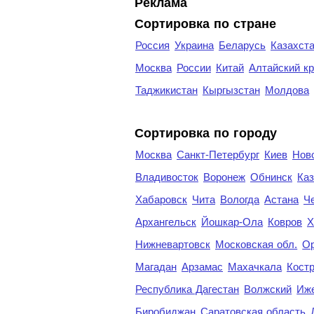
Реклама
Сортировка по стране
Россия
Украина
Беларусь
Казахст
Москва
России
Китай
Алтайский к
Таджикистан
Кыргызстан
Молдова
Cортировка по городу
Москва
Санкт-Петербург
Киев
Нов
Владивосток
Воронеж
Обнинск
Каз
Хабаровск
Чита
Вологда
Астана
Ч
Архангельск
Йошкар-Ола
Ковров
Х
Нижневартовск
Московская обл.
Ор
Магадан
Арзамас
Махачкала
Кост
Республика Дагестан
Волжский
Иж
Биробиджан
Саратовская область