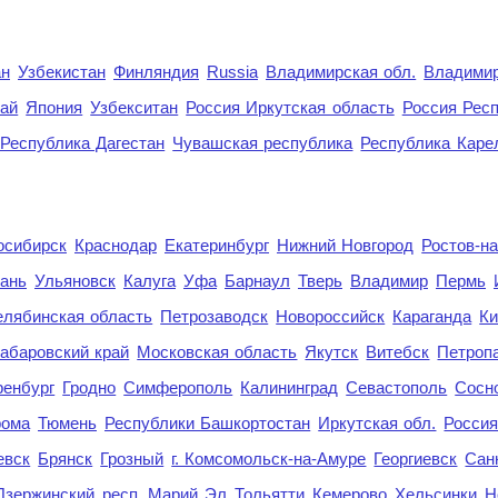
ан
Узбекистан
Финляндия
Russia
Владимирская обл.
Владимир
рай
Япония
Узбекситан
Россия Иркутская область
Россия Респ
Республика Дагестан
Чувашская республика
Республика Каре
осибирск
Краснодар
Екатеринбург
Нижний Новгород
Ростов-н
ань
Ульяновск
Калуга
Уфа
Барнаул
Тверь
Владимир
Пермь
елябинская область
Петрозаводск
Новороссийск
Караганда
Ки
абаровский край
Московская область
Якутск
Витебск
Петроп
енбург
Гродно
Симферополь
Калининград
Севастополь
Сосн
рома
Тюмень
Республики Башкортостан
Иркутская обл.
Росси
евск
Брянск
Грозный
г. Комсомольск-на-Амуре
Георгиевск
Сан
Дзержинский
респ. Марий Эл
Тольятти
Кемерово
Хельсинки
Н