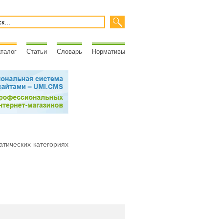
талог
Статьи
Словарь
Нормативы
атических категориях