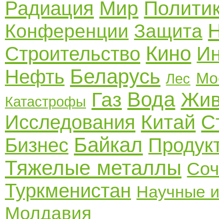
Мир
Полити
Радиация
Конференции
Защита
Кино
Строительство
И
Беларусь
Нефть
Мо
Лес
Вода
Газ
Жив
Катастрофы
Китай
С
Исследования
Байкал
Бизнес
Продук
Тяжелые металлы
Соч
Туркменистан
Научные и
Молдавия