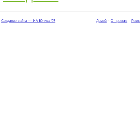
Создание сайта — ИА Юника '07
Домой
·
О проекте
·
Рекл