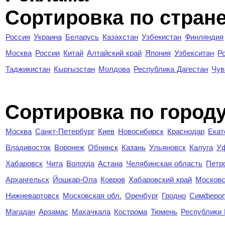
Сортировка по стран
Россия
Украина
Беларусь
Казахстан
Узбекистан
Финляндия
Москва
России
Китай
Алтайский край
Япония
Узбекситан
Р
Таджикистан
Кыргызстан
Молдова
Республика Дагестан
Чув
Cортировка по город
Москва
Санкт-Петербург
Киев
Новосибирск
Краснодар
Екат
Владивосток
Воронеж
Обнинск
Казань
Ульяновск
Калуга
У
Хабаровск
Чита
Вологда
Астана
Челябинская область
Петр
Архангельск
Йошкар-Ола
Ковров
Хабаровский край
Московс
Нижневартовск
Московская обл.
Оренбург
Гродно
Симферо
Магадан
Арзамас
Махачкала
Кострома
Тюмень
Республики