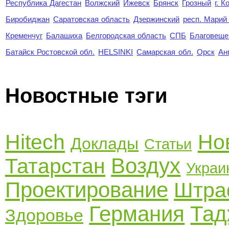
Республика Дагестан
Волжский
Ижевск
Брянск
Грозный
г. 
Биробиджан
Саратовская область
Дзержинский
респ. Марий
Кременчуг
Балашиха
Белгородская область
СПБ
Благовеще
Батайск Ростовской обл.
HELSINKI
Самарская обл.
Орск
Ан
Новостные тэги
Hitech
Но
Доклады
Статьи
Воздух
Татарстан
Украи
Проектирование
Штр
Германия
Тад
Здоровье