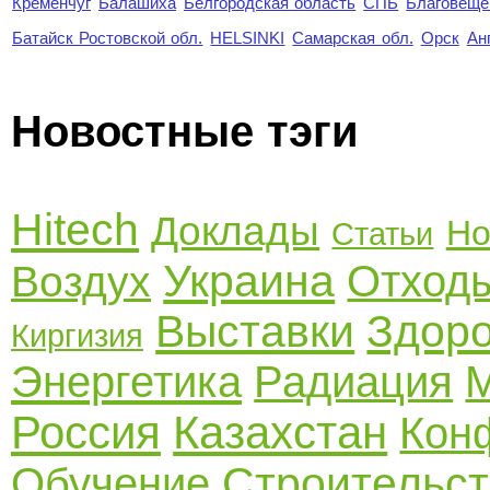
Кременчуг
Балашиха
Белгородская область
СПБ
Благовеще
Батайск Ростовской обл.
HELSINKI
Самарская обл.
Орск
Ан
Новостные тэги
Hitech
Доклады
Но
Статьи
Украина
Отход
Воздух
Выставки
Здор
Киргизия
Энергетика
Радиация
Россия
Казахстан
Кон
Строительст
Обучение