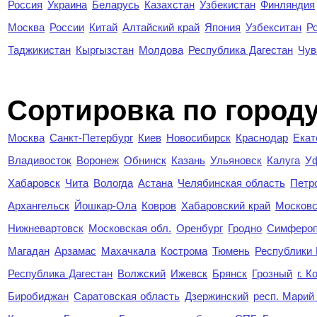
Россия
Украина
Беларусь
Казахстан
Узбекистан
Финляндия
Москва
России
Китай
Алтайский край
Япония
Узбекситан
Р
Таджикистан
Кыргызстан
Молдова
Республика Дагестан
Чув
Cортировка по город
Москва
Санкт-Петербург
Киев
Новосибирск
Краснодар
Екат
Владивосток
Воронеж
Обнинск
Казань
Ульяновск
Калуга
У
Хабаровск
Чита
Вологда
Астана
Челябинская область
Петр
Архангельск
Йошкар-Ола
Ковров
Хабаровский край
Московс
Нижневартовск
Московская обл.
Оренбург
Гродно
Симферо
Магадан
Арзамас
Махачкала
Кострома
Тюмень
Республики
Республика Дагестан
Волжский
Ижевск
Брянск
Грозный
г. 
Биробиджан
Саратовская область
Дзержинский
респ. Марий