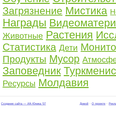
Мистика
Загрязнение
Н
Награды
Видеоматер
Растения
Исс
Животные
Статистика
Монито
Дети
Мусор
Продукты
Атмосф
Заповедник
Туркменис
Молдавия
Ресурсы
Создание сайта — ИА Юника '07
Домой
·
О проекте
·
Рекл