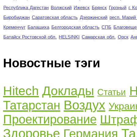
Республика Дагестан
Волжский
Ижевск
Брянск
Грозный
г. 
Биробиджан
Саратовская область
Дзержинский
респ. Марий
Кременчуг
Балашиха
Белгородская область
СПБ
Благовеще
Батайск Ростовской обл.
HELSINKI
Самарская обл.
Орск
Ан
Новостные тэги
Hitech
Доклады
Н
Статьи
Воздух
Татарстан
Украи
Проектирование
Штра
Здоровье
Та
Германия