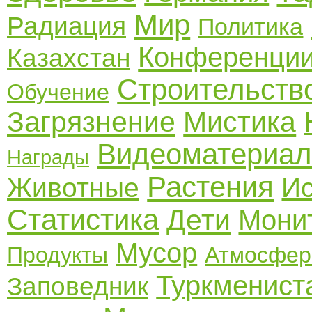
Мир
Радиация
Политика
Конференци
Казахстан
Строительств
Обучение
Загрязнение
Мистика
Видеоматериа
Награды
Растения
Животные
И
Статистика
Дети
Мони
Мусор
Продукты
Атмосфер
Туркменист
Заповедник