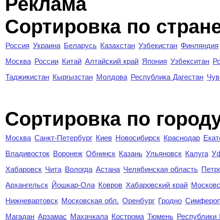
Реклама
Сортировка по стран
Россия
Украина
Беларусь
Казахстан
Узбекистан
Финляндия
Москва
России
Китай
Алтайский край
Япония
Узбекситан
Р
Таджикистан
Кыргызстан
Молдова
Республика Дагестан
Чув
Cортировка по город
Москва
Санкт-Петербург
Киев
Новосибирск
Краснодар
Екат
Владивосток
Воронеж
Обнинск
Казань
Ульяновск
Калуга
У
Хабаровск
Чита
Вологда
Астана
Челябинская область
Петр
Архангельск
Йошкар-Ола
Ковров
Хабаровский край
Московс
Нижневартовск
Московская обл.
Оренбург
Гродно
Симферо
Магадан
Арзамас
Махачкала
Кострома
Тюмень
Республики