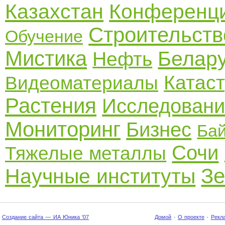
Казахстан
Конференц
Строительств
Обучение
Мистика
Белар
Нефть
Катас
Видеоматериалы
Растения
Исследовани
Мониторинг
Бизнес
Ба
Сочи
Тяжелые металлы
З
Научные институты
Создание сайта — ИА Юника '07
Домой
·
О проекте
·
Рекл