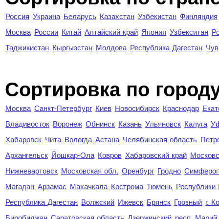
Россия
Украина
Беларусь
Казахстан
Узбекистан
Финляндия
Москва
России
Китай
Алтайский край
Япония
Узбекситан
Р
Таджикистан
Кыргызстан
Молдова
Республика Дагестан
Чув
Cортировка по город
Москва
Санкт-Петербург
Киев
Новосибирск
Краснодар
Екат
Владивосток
Воронеж
Обнинск
Казань
Ульяновск
Калуга
У
Хабаровск
Чита
Вологда
Астана
Челябинская область
Петр
Архангельск
Йошкар-Ола
Ковров
Хабаровский край
Московс
Нижневартовск
Московская обл.
Оренбург
Гродно
Симферо
Магадан
Арзамас
Махачкала
Кострома
Тюмень
Республики
Республика Дагестан
Волжский
Ижевск
Брянск
Грозный
г. 
Биробиджан
Саратовская область
Дзержинский
респ. Марий