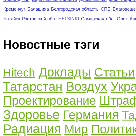
Кременчуг
Балашиха
Белгородская область
СПБ
Благовеще
Батайск Ростовской обл.
HELSINKI
Самарская обл.
Орск
Ан
Новостные тэги
Доклады
Статьи
Hitech
Воздух
Укр
Татарстан
Проектирование
Штра
Здоровье
Германия
Та
Радиация
Мир
Полити