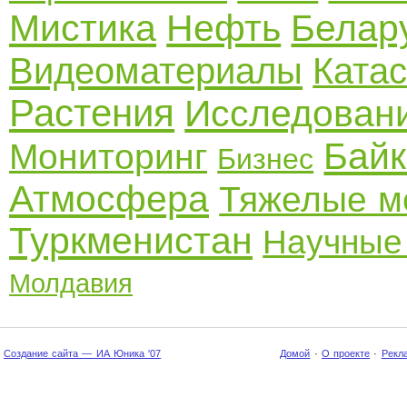
Мистика
Нефть
Белар
Видеоматериалы
Ката
Растения
Исследован
Бай
Мониторинг
Бизнес
Атмосфера
Тяжелые м
Туркменистан
Научные
Молдавия
Создание сайта — ИА Юника '07
Домой
·
О проекте
·
Рекл