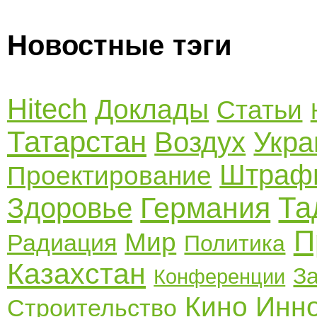
Новостные тэги
Hitech
Доклады
Статьи
Татарстан
Воздух
Укра
Штраф
Проектирование
Та
Германия
Здоровье
П
Мир
Радиация
Политика
Казахстан
З
Конференции
Кино
Инн
Строительство