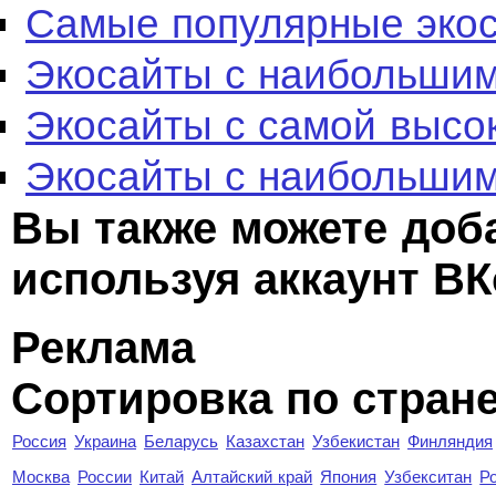
Самые популярные эко
Экосайты с наибольшим
Экосайты с самой высо
Экосайты с наибольшим
Вы также можете доб
используя аккаунт ВК
Реклама
Сортировка по стран
Россия
Украина
Беларусь
Казахстан
Узбекистан
Финляндия
Москва
России
Китай
Алтайский край
Япония
Узбекситан
Р