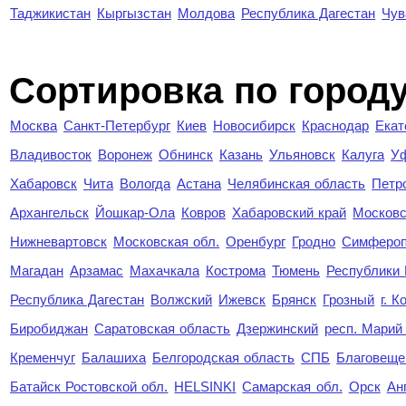
Таджикистан
Кыргызстан
Молдова
Республика Дагестан
Чув
Cортировка по город
Москва
Санкт-Петербург
Киев
Новосибирск
Краснодар
Екат
Владивосток
Воронеж
Обнинск
Казань
Ульяновск
Калуга
У
Хабаровск
Чита
Вологда
Астана
Челябинская область
Петр
Архангельск
Йошкар-Ола
Ковров
Хабаровский край
Московс
Нижневартовск
Московская обл.
Оренбург
Гродно
Симферо
Магадан
Арзамас
Махачкала
Кострома
Тюмень
Республики
Республика Дагестан
Волжский
Ижевск
Брянск
Грозный
г. 
Биробиджан
Саратовская область
Дзержинский
респ. Марий
Кременчуг
Балашиха
Белгородская область
СПБ
Благовеще
Батайск Ростовской обл.
HELSINKI
Самарская обл.
Орск
Ан