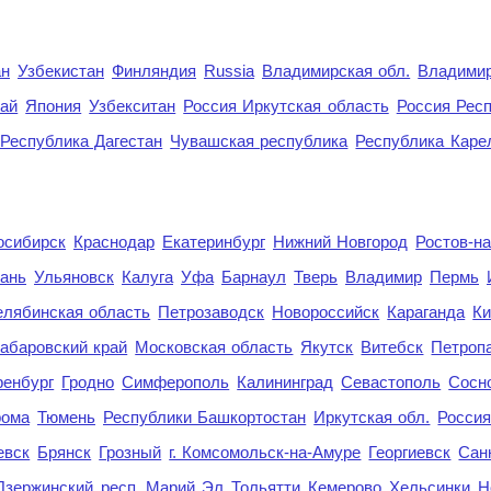
ан
Узбекистан
Финляндия
Russia
Владимирская обл.
Владимир
рай
Япония
Узбекситан
Россия Иркутская область
Россия Респ
Республика Дагестан
Чувашская республика
Республика Каре
осибирск
Краснодар
Екатеринбург
Нижний Новгород
Ростов-н
ань
Ульяновск
Калуга
Уфа
Барнаул
Тверь
Владимир
Пермь
елябинская область
Петрозаводск
Новороссийск
Караганда
Ки
абаровский край
Московская область
Якутск
Витебск
Петроп
енбург
Гродно
Симферополь
Калининград
Севастополь
Сосн
рома
Тюмень
Республики Башкортостан
Иркутская обл.
Росси
евск
Брянск
Грозный
г. Комсомольск-на-Амуре
Георгиевск
Сан
Дзержинский
респ. Марий Эл
Тольятти
Кемерово
Хельсинки
Н