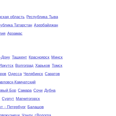
ская область
Республика Тыва
ублика Татарстан
Азербайджан
лия
Арзамас
а-Дону
Ташкент
Красноярск
Минск
Иркутск
Волгоград
Харьков
Томск
ров
Одесса
Челябинск
Саратов
авловск-Камчатский
овый Бор
Самара
Сочи
Дубна
я
Сургут
Магнитогорск
кт - Петербург
Балашов
овокузнецк
Чэнду
г.Вологда