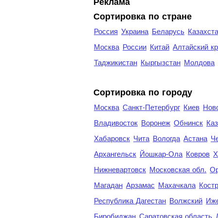
Реклама
Сортировка по стране
Россия
Украина
Беларусь
Казахст
Москва
России
Китай
Алтайский к
Таджикистан
Кыргызстан
Молдова
Cортировка по городу
Москва
Санкт-Петербург
Киев
Нов
Владивосток
Воронеж
Обнинск
Каз
Хабаровск
Чита
Вологда
Астана
Ч
Архангельск
Йошкар-Ола
Ковров
Х
Нижневартовск
Московская обл.
Ор
Магадан
Арзамас
Махачкала
Кост
Республика Дагестан
Волжский
Иж
Биробиджан
Саратовская область