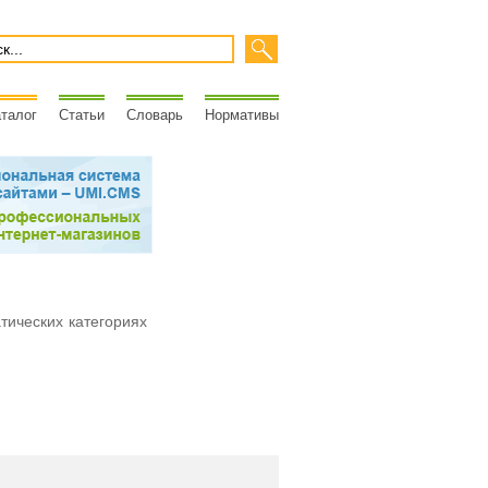
талог
Статьи
Словарь
Нормативы
атических категориях