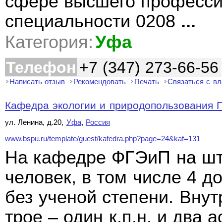
сфере высшего професси
специальности 0208
...
Категория:
Уфа
Телефон
+7 (347) 273-66-56
Написать отзыв
Рекомендовать
Печать
Связаться с в
Кафедра экологии и природопользования 
ул. Ленина, д.20,
Уфа
,
Россия
www.bspu.ru/template/guest/kafedra.php?page=24&kaf=131
На кафедре ФГЭиП на шт
человек, в том числе 4 до
без ученой степени. Вну
трое – один к.п.н. и два 