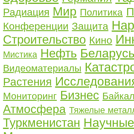
Мир
П
Радиация
Политика
Нар
Конференции
Защита
Ин
Строительство
Кино
Беларус
Нефть
Мистика
Катаст
Видеоматериалы
Исследовани
Растения
Бизнес
Мониторинг
Байка
Атмосфера
Тяжелые метал
Научные
Туркменистан