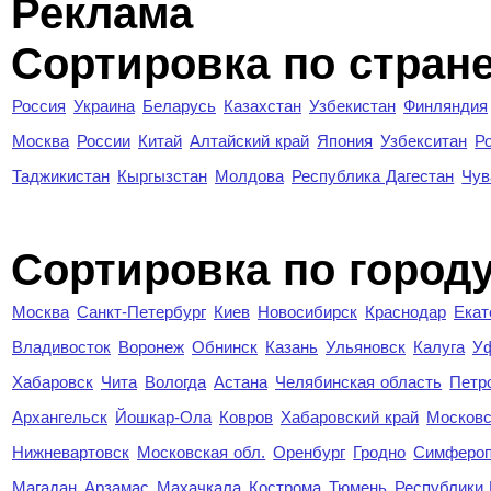
Реклама
Сортировка по стран
Россия
Украина
Беларусь
Казахстан
Узбекистан
Финляндия
Москва
России
Китай
Алтайский край
Япония
Узбекситан
Р
Таджикистан
Кыргызстан
Молдова
Республика Дагестан
Чув
Cортировка по город
Москва
Санкт-Петербург
Киев
Новосибирск
Краснодар
Екат
Владивосток
Воронеж
Обнинск
Казань
Ульяновск
Калуга
У
Хабаровск
Чита
Вологда
Астана
Челябинская область
Петр
Архангельск
Йошкар-Ола
Ковров
Хабаровский край
Московс
Нижневартовск
Московская обл.
Оренбург
Гродно
Симферо
Магадан
Арзамас
Махачкала
Кострома
Тюмень
Республики