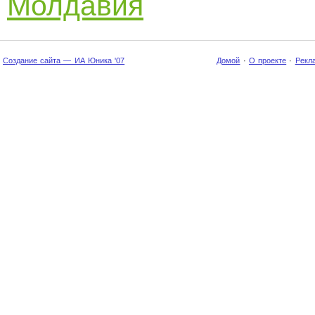
Молдавия
Создание сайта — ИА Юника '07
Домой
·
О проекте
·
Рекл