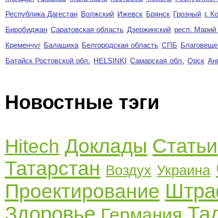
Республика Дагестан
Волжский
Ижевск
Брянск
Грозный
г. 
Биробиджан
Саратовская область
Дзержинский
респ. Марий
Кременчуг
Балашиха
Белгородская область
СПБ
Благовеще
Батайск Ростовской обл.
HELSINKI
Самарская обл.
Орск
Ан
Новостные тэги
Доклады
Статьи
Hitech
Татарстан
Воздух
Украина
Штр
Проектирование
Здоровье
Та
Германия