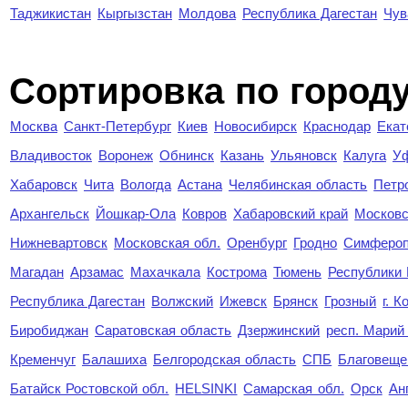
Таджикистан
Кыргызстан
Молдова
Республика Дагестан
Чув
Cортировка по город
Москва
Санкт-Петербург
Киев
Новосибирск
Краснодар
Екат
Владивосток
Воронеж
Обнинск
Казань
Ульяновск
Калуга
У
Хабаровск
Чита
Вологда
Астана
Челябинская область
Петр
Архангельск
Йошкар-Ола
Ковров
Хабаровский край
Московс
Нижневартовск
Московская обл.
Оренбург
Гродно
Симферо
Магадан
Арзамас
Махачкала
Кострома
Тюмень
Республики
Республика Дагестан
Волжский
Ижевск
Брянск
Грозный
г. 
Биробиджан
Саратовская область
Дзержинский
респ. Марий
Кременчуг
Балашиха
Белгородская область
СПБ
Благовеще
Батайск Ростовской обл.
HELSINKI
Самарская обл.
Орск
Ан