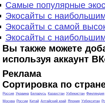
Самые популярные эко
Экосайты с наибольшим
Экосайты с самой высо
Экосайты с наибольшим
Вы также можете доб
используя аккаунт ВК
Реклама
Сортировка по стран
Россия
Украина
Беларусь
Казахстан
Узбекистан
Финляндия
Москва
России
Китай
Алтайский край
Япония
Узбекситан
Р