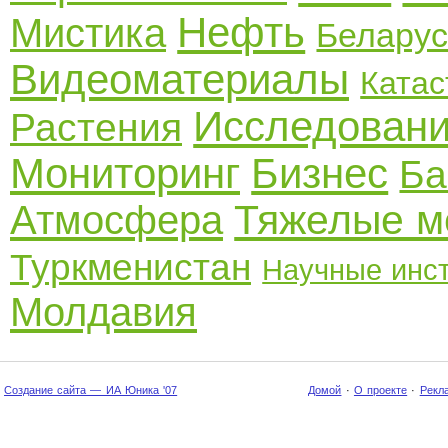
Нефть
Мистика
Беларус
Видеоматериалы
Ката
Исследован
Растения
Мониторинг
Бизнес
Ба
Тяжелые м
Атмосфера
Туркменистан
Научные инс
Молдавия
Создание сайта — ИА Юника '07
Домой
·
О проекте
·
Рекл