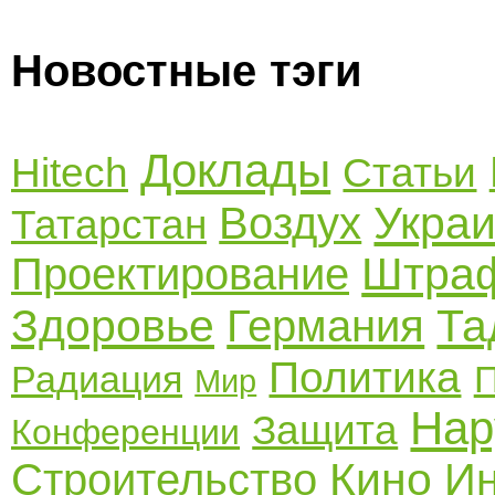
Новостные тэги
Доклады
Hitech
Статьи
Укра
Воздух
Татарстан
Штра
Проектирование
Здоровье
Та
Германия
Политика
Радиация
Мир
Нар
Защита
Конференции
Кино
Строительство
И