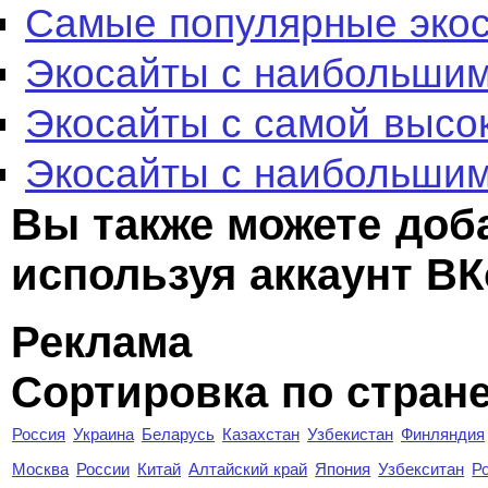
Самые популярные эко
Экосайты с наибольшим
Экосайты с самой высо
Экосайты с наибольшим
Вы также можете доб
используя аккаунт ВК
Реклама
Сортировка по стран
Россия
Украина
Беларусь
Казахстан
Узбекистан
Финляндия
Москва
России
Китай
Алтайский край
Япония
Узбекситан
Р