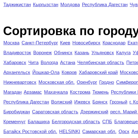
Таджикистан
Кыргызстан
Молдова
Республика Дагестан
Чув
Cортировка по город
Москва
Санкт-Петербург
Киев
Новосибирск
Краснодар
Екат
Владивосток
Воронеж
Обнинск
Казань
Ульяновск
Калуга
У
Хабаровск
Чита
Вологда
Астана
Челябинская область
Петр
Архангельск
Йошкар-Ола
Ковров
Хабаровский край
Московс
Нижневартовск
Московская обл.
Оренбург
Гродно
Симферо
Магадан
Арзамас
Махачкала
Кострома
Тюмень
Республики
Республика Дагестан
Волжский
Ижевск
Брянск
Грозный
г. 
Биробиджан
Саратовская область
Дзержинский
респ. Марий
Кременчуг
Балашиха
Белгородская область
СПБ
Благовеще
Батайск Ростовской обл.
HELSINKI
Самарская обл.
Орск
Ан