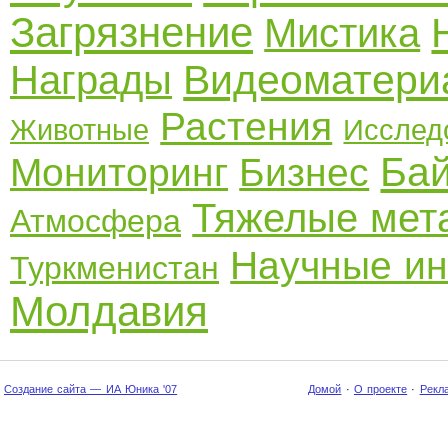
Загрязнение
Мистика
Видеоматери
Награды
Растения
Животные
Исслед
Ба
Мониторинг
Бизнес
Тяжелые мет
Атмосфера
Научные ин
Туркменистан
Молдавия
Создание сайта — ИА Юника '07
Домой
·
О проекте
·
Рекл