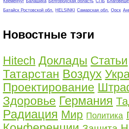
Кременчуг
Балашиха
Белгородская область
СПБ
Благовеще
Батайск Ростовской обл.
HELSINKI
Самарская обл.
Орск
Ан
Новостные тэги
Доклады
Hitech
Статьи
Воздух
Татарстан
Укр
Проектирование
Штра
Германия
Здоровье
Та
Радиация
Мир
Политика
Конференции
Н
Защита