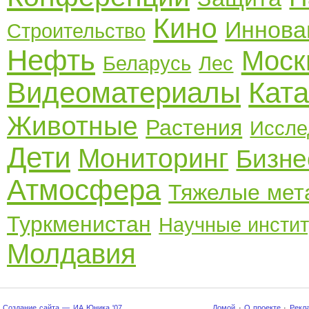
Кино
Иннова
Строительство
Нефть
Моск
Беларусь
Лес
Видеоматериалы
Кат
Животные
Растения
Иссле
Дети
Мониторинг
Бизне
Атмосфера
Тяжелые мет
Туркменистан
Научные инсти
Молдавия
Создание сайта — ИА Юника '07
Домой
·
О проекте
·
Рекл