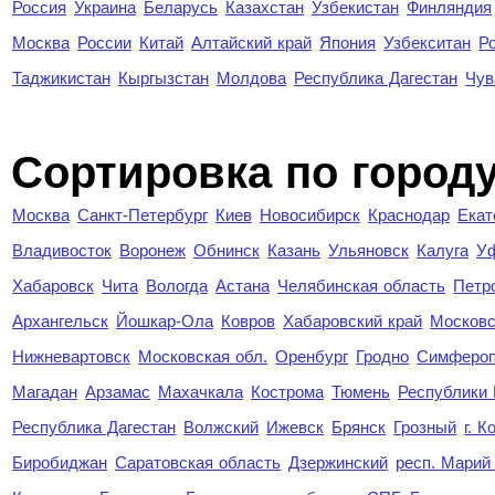
Россия
Украина
Беларусь
Казахстан
Узбекистан
Финляндия
Москва
России
Китай
Алтайский край
Япония
Узбекситан
Р
Таджикистан
Кыргызстан
Молдова
Республика Дагестан
Чув
Cортировка по город
Москва
Санкт-Петербург
Киев
Новосибирск
Краснодар
Екат
Владивосток
Воронеж
Обнинск
Казань
Ульяновск
Калуга
У
Хабаровск
Чита
Вологда
Астана
Челябинская область
Петр
Архангельск
Йошкар-Ола
Ковров
Хабаровский край
Московс
Нижневартовск
Московская обл.
Оренбург
Гродно
Симферо
Магадан
Арзамас
Махачкала
Кострома
Тюмень
Республики
Республика Дагестан
Волжский
Ижевск
Брянск
Грозный
г. 
Биробиджан
Саратовская область
Дзержинский
респ. Марий