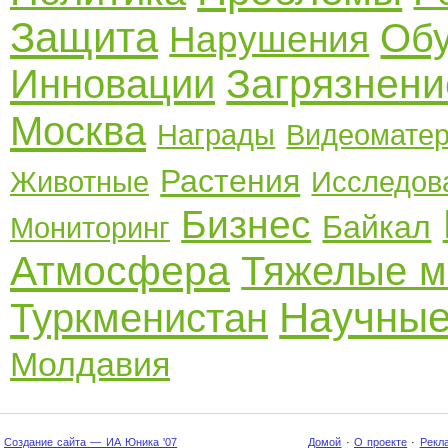
Защита
Об
Нарушения
Загрязнени
Инновации
Москва
Награды
Видеомате
Растения
Животные
Исследов
Бизнес
Байкал
Мониторинг
Атмосфера
Тяжелые м
Научные
Туркменистан
Молдавия
Создание сайта — ИА Юника '07
Домой
·
О проекте
·
Рекл