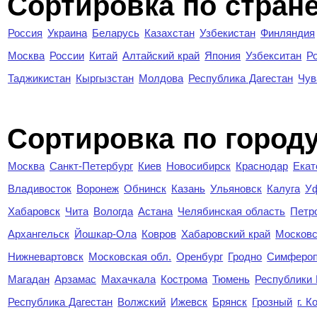
Сортировка по стран
Россия
Украина
Беларусь
Казахстан
Узбекистан
Финляндия
Москва
России
Китай
Алтайский край
Япония
Узбекситан
Р
Таджикистан
Кыргызстан
Молдова
Республика Дагестан
Чув
Cортировка по город
Москва
Санкт-Петербург
Киев
Новосибирск
Краснодар
Екат
Владивосток
Воронеж
Обнинск
Казань
Ульяновск
Калуга
У
Хабаровск
Чита
Вологда
Астана
Челябинская область
Петр
Архангельск
Йошкар-Ола
Ковров
Хабаровский край
Московс
Нижневартовск
Московская обл.
Оренбург
Гродно
Симферо
Магадан
Арзамас
Махачкала
Кострома
Тюмень
Республики
Республика Дагестан
Волжский
Ижевск
Брянск
Грозный
г. 