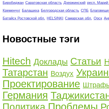
Биробиджан
Саратовская область
Дзержинский
респ. Марий
Кременчуг
Балашиха
Белгородская область
СПБ
Благовеще
Батайск Ростовской обл.
HELSINKI
Самарская обл.
Орск
Ан
Новостные тэги
Hitech
Статьи
Доклады
Н
Украи
Татарстан
Воздух
Проектирование
Штраф
Германия
Таджикиста
Проблемы
Политика
Р