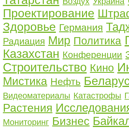
Воздух
Украина
Проектирование
Штра
Здоровье
Тад
Германия
Мир
Политика
Радиация
Казахстан
Конференции
Строительство
И
Кино
Белару
Мистика
Нефть
Видеоматериалы
Катастрофы
Г
Исследовани
Растения
Байка
Бизнес
Мониторинг