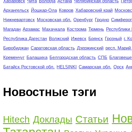
Хабаровск
Чита
Вологда
Астана
Челябинская область
Петр
Архангельск
Йошкар-Ола
Ковров
Хабаровский край
Московс
Нижневартовск
Московская обл.
Оренбург
Гродно
Симферо
Магадан
Арзамас
Махачкала
Кострома
Тюмень
Республики
Республика Дагестан
Волжский
Ижевск
Брянск
Грозный
г. 
Биробиджан
Саратовская область
Дзержинский
респ. Марий
Кременчуг
Балашиха
Белгородская область
СПБ
Благовеще
Батайск Ростовской обл.
HELSINKI
Самарская обл.
Орск
Ан
Новостные тэги
Нов
Статьи
Hitech
Доклады
Татарстан