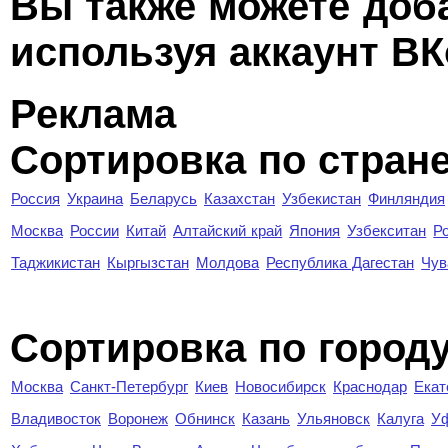
Вы также можете доб
используя аккаунт ВК
Реклама
Сортировка по стран
Россия
Украина
Беларусь
Казахстан
Узбекистан
Финляндия
Москва
России
Китай
Алтайский край
Япония
Узбекситан
Р
Таджикистан
Кыргызстан
Молдова
Республика Дагестан
Чув
Cортировка по город
Москва
Санкт-Петербург
Киев
Новосибирск
Краснодар
Екат
Владивосток
Воронеж
Обнинск
Казань
Ульяновск
Калуга
У