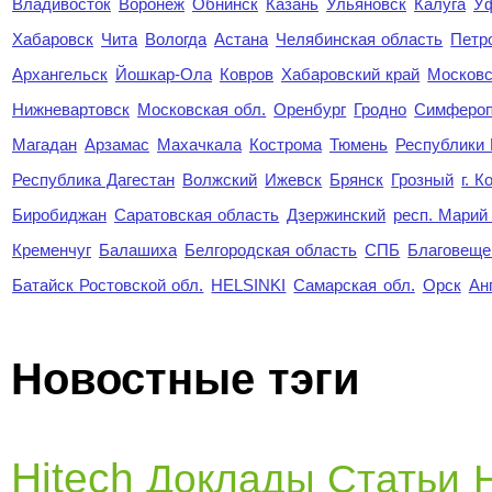
Владивосток
Воронеж
Обнинск
Казань
Ульяновск
Калуга
У
Хабаровск
Чита
Вологда
Астана
Челябинская область
Петр
Архангельск
Йошкар-Ола
Ковров
Хабаровский край
Московс
Нижневартовск
Московская обл.
Оренбург
Гродно
Симферо
Магадан
Арзамас
Махачкала
Кострома
Тюмень
Республики
Республика Дагестан
Волжский
Ижевск
Брянск
Грозный
г. 
Биробиджан
Саратовская область
Дзержинский
респ. Марий
Кременчуг
Балашиха
Белгородская область
СПБ
Благовеще
Батайск Ростовской обл.
HELSINKI
Самарская обл.
Орск
Ан
Новостные тэги
Hitech
Доклады
Статьи