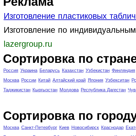
Реклама
Изготовление пластиковых таблич
Изготовление по индивидуальным
lazergroup.ru
Сортировка по стран
Россия
Украина
Беларусь
Казахстан
Узбекистан
Финляндия
Москва
России
Китай
Алтайский край
Япония
Узбекситан
Р
Таджикистан
Кыргызстан
Молдова
Республика Дагестан
Чув
Cортировка по город
Москва
Санкт-Петербург
Киев
Новосибирск
Краснодар
Екат