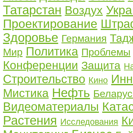
Татарстан
Укра
Воздух
Проектирование
Штра
Здоровье
Тад
Германия
Политика
Мир
Проблемы
Конференции
Защита
Н
Строительство
Инн
Кино
Нефть
Мистика
Беларус
Ката
Видеоматериалы
Растения
К
Исследования