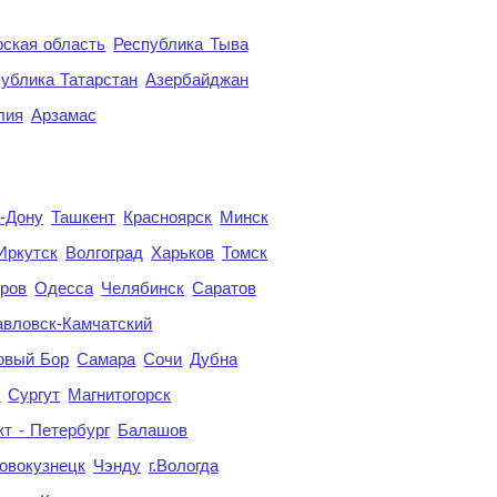
ская область
Республика Тыва
ублика Татарстан
Азербайджан
лия
Арзамас
а-Дону
Ташкент
Красноярск
Минск
Иркутск
Волгоград
Харьков
Томск
ров
Одесса
Челябинск
Саратов
авловск-Камчатский
овый Бор
Самара
Сочи
Дубна
я
Сургут
Магнитогорск
кт - Петербург
Балашов
овокузнецк
Чэнду
г.Вологда