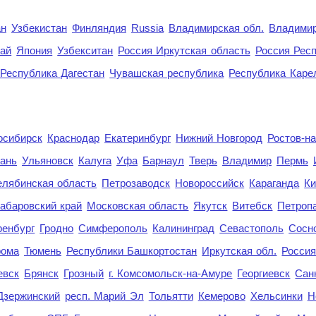
ан
Узбекистан
Финляндия
Russia
Владимирская обл.
Владимир
рай
Япония
Узбекситан
Россия Иркутская область
Россия Респ
Республика Дагестан
Чувашская республика
Республика Каре
осибирск
Краснодар
Екатеринбург
Нижний Новгород
Ростов-н
ань
Ульяновск
Калуга
Уфа
Барнаул
Тверь
Владимир
Пермь
елябинская область
Петрозаводск
Новороссийск
Караганда
Ки
абаровский край
Московская область
Якутск
Витебск
Петроп
енбург
Гродно
Симферополь
Калининград
Севастополь
Сосн
рома
Тюмень
Республики Башкортостан
Иркутская обл.
Росси
евск
Брянск
Грозный
г. Комсомольск-на-Амуре
Георгиевск
Сан
Дзержинский
респ. Марий Эл
Тольятти
Кемерово
Хельсинки
Н