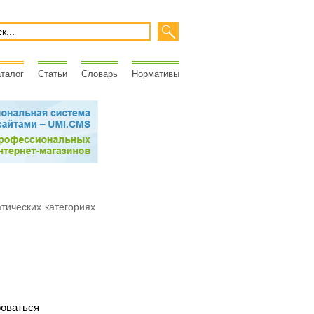
талог
Статьи
Словарь
Нормативы
атических категориях
роваться