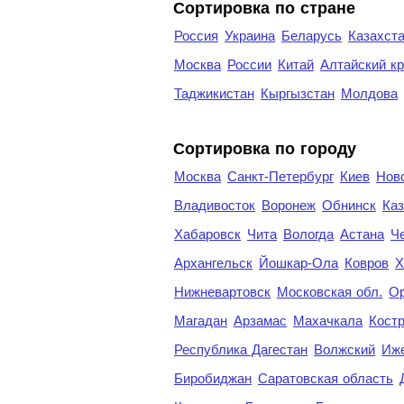
Сортировка по стране
Россия
Украина
Беларусь
Казахст
Москва
России
Китай
Алтайский к
Таджикистан
Кыргызстан
Молдова
Cортировка по городу
Москва
Санкт-Петербург
Киев
Нов
Владивосток
Воронеж
Обнинск
Каз
Хабаровск
Чита
Вологда
Астана
Ч
Архангельск
Йошкар-Ола
Ковров
Х
Нижневартовск
Московская обл.
Ор
Магадан
Арзамас
Махачкала
Кост
Республика Дагестан
Волжский
Иж
Биробиджан
Саратовская область