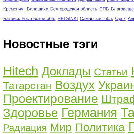
Кременчуг
Балашиха
Белгородская область
СПБ
Благовеще
Батайск Ростовской обл.
HELSINKI
Самарская обл.
Орск
Ан
Новостные тэги
Hitech
Доклады
Статьи
Воздух
Украи
Татарстан
Проектирование
Штра
Германия
Т
Здоровье
Мир
Политика
Радиация