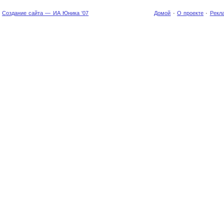
Создание сайта — ИА Юника '07
Домой
·
О проекте
·
Рекл