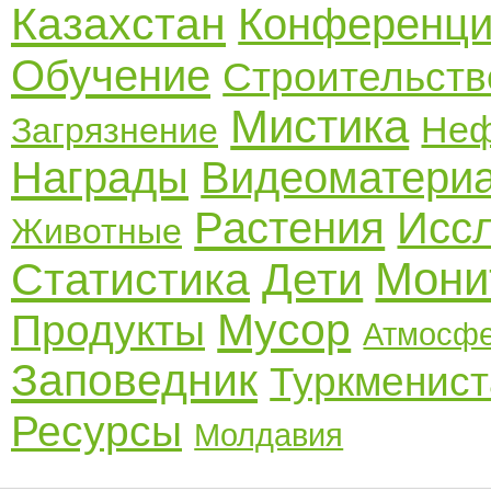
Казахстан
Конференц
Обучение
Строительств
Мистика
Неф
Загрязнение
Награды
Видеоматери
Растения
Исс
Животные
Мони
Статистика
Дети
Мусор
Продукты
Атмосф
Заповедник
Туркменист
Ресурсы
Молдавия