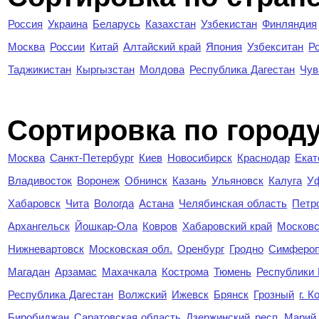
Россия
Украина
Беларусь
Казахстан
Узбекистан
Финляндия
Москва
России
Китай
Алтайский край
Япония
Узбекситан
Р
Таджикистан
Кыргызстан
Молдова
Республика Дагестан
Чув
Cортировка по город
Москва
Санкт-Петербург
Киев
Новосибирск
Краснодар
Екат
Владивосток
Воронеж
Обнинск
Казань
Ульяновск
Калуга
У
Хабаровск
Чита
Вологда
Астана
Челябинская область
Петр
Архангельск
Йошкар-Ола
Ковров
Хабаровский край
Московс
Нижневартовск
Московская обл.
Оренбург
Гродно
Симферо
Магадан
Арзамас
Махачкала
Кострома
Тюмень
Республики
Республика Дагестан
Волжский
Ижевск
Брянск
Грозный
г. 
Биробиджан
Саратовская область
Дзержинский
респ. Марий