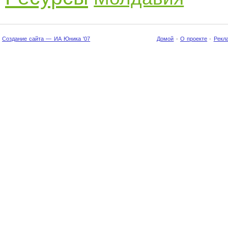
Создание сайта — ИА Юника '07
Домой
·
О проекте
·
Рекл