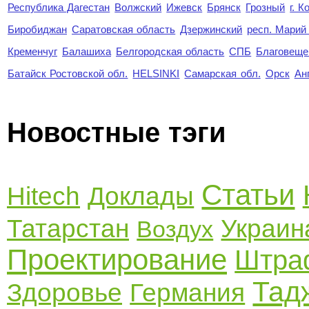
Республика Дагестан
Волжский
Ижевск
Брянск
Грозный
г. 
Биробиджан
Саратовская область
Дзержинский
респ. Марий
Кременчуг
Балашиха
Белгородская область
СПБ
Благовеще
Батайск Ростовской обл.
HELSINKI
Самарская обл.
Орск
Ан
Новостные тэги
Статьи
Hitech
Доклады
Татарстан
Украин
Воздух
Проектирование
Штра
Тад
Здоровье
Германия