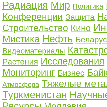
Радиация
Мир
Политика
Конференции
Н
Защита
Ин
Строительство
Кино
Нефть
Мистика
Беларус
Катаст
Видеоматериалы
Исследования
Растения
Мониторинг
Бай
Бизнес
Тяжелые мет
Атмосфера
Туркменистан
Научные
Ресурсы
Молдавия