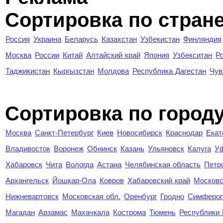
Сортировка по стран
Россия
Украина
Беларусь
Казахстан
Узбекистан
Финляндия
Москва
России
Китай
Алтайский край
Япония
Узбекситан
Р
Таджикистан
Кыргызстан
Молдова
Республика Дагестан
Чув
Cортировка по город
Москва
Санкт-Петербург
Киев
Новосибирск
Краснодар
Екат
Владивосток
Воронеж
Обнинск
Казань
Ульяновск
Калуга
У
Хабаровск
Чита
Вологда
Астана
Челябинская область
Петр
Архангельск
Йошкар-Ола
Ковров
Хабаровский край
Московс
Нижневартовск
Московская обл.
Оренбург
Гродно
Симферо
Магадан
Арзамас
Махачкала
Кострома
Тюмень
Республики