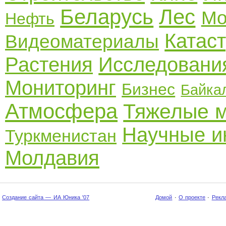
Беларусь
Лес
Мо
Нефть
Катас
Видеоматериалы
Растения
Исследовани
Мониторинг
Бизнес
Байка
Атмосфера
Тяжелые 
Научные и
Туркменистан
Молдавия
Создание сайта — ИА Юника '07
Домой
·
О проекте
·
Рекл