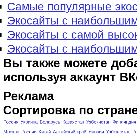
Самые популярные эко
Экосайты с наибольшим
Экосайты с самой высо
Экосайты с наибольшим
Вы также можете доб
используя аккаунт ВК
Реклама
Сортировка по стран
Россия
Украина
Беларусь
Казахстан
Узбекистан
Финляндия
Москва
России
Китай
Алтайский край
Япония
Узбекситан
Р