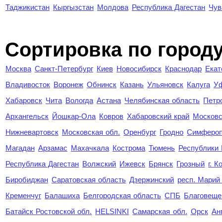
Таджикистан
Кыргызстан
Молдова
Республика Дагестан
Чув
Cортировка по город
Москва
Санкт-Петербург
Киев
Новосибирск
Краснодар
Екат
Владивосток
Воронеж
Обнинск
Казань
Ульяновск
Калуга
У
Хабаровск
Чита
Вологда
Астана
Челябинская область
Петр
Архангельск
Йошкар-Ола
Ковров
Хабаровский край
Московс
Нижневартовск
Московская обл.
Оренбург
Гродно
Симферо
Магадан
Арзамас
Махачкала
Кострома
Тюмень
Республики
Республика Дагестан
Волжский
Ижевск
Брянск
Грозный
г. 
Биробиджан
Саратовская область
Дзержинский
респ. Марий
Кременчуг
Балашиха
Белгородская область
СПБ
Благовеще
Батайск Ростовской обл.
HELSINKI
Самарская обл.
Орск
Ан