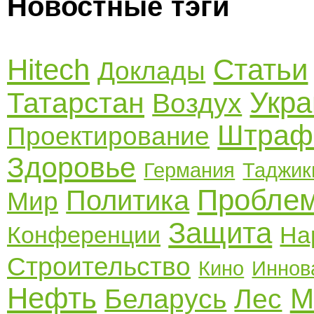
Новостные тэги
Hitech
Статьи
Доклады
Укра
Татарстан
Воздух
Штра
Проектирование
Здоровье
Германия
Таджик
Пробле
Политика
Мир
Защита
Конференции
На
Строительство
Кино
Иннов
Нефть
М
Беларусь
Лес