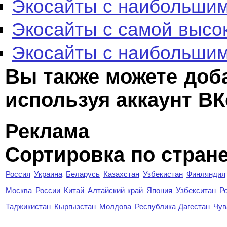
Экосайты с наибольшим
Экосайты с самой высо
Экосайты с наибольшим
Вы также можете доб
используя аккаунт ВК
Реклама
Сортировка по стран
Россия
Украина
Беларусь
Казахстан
Узбекистан
Финляндия
Москва
России
Китай
Алтайский край
Япония
Узбекситан
Р
Таджикистан
Кыргызстан
Молдова
Республика Дагестан
Чув