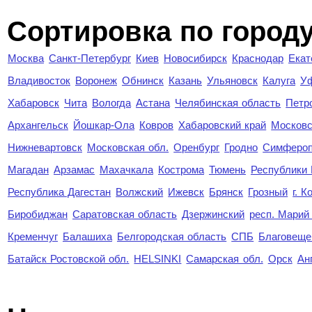
Cортировка по город
Москва
Санкт-Петербург
Киев
Новосибирск
Краснодар
Екат
Владивосток
Воронеж
Обнинск
Казань
Ульяновск
Калуга
У
Хабаровск
Чита
Вологда
Астана
Челябинская область
Петр
Архангельск
Йошкар-Ола
Ковров
Хабаровский край
Московс
Нижневартовск
Московская обл.
Оренбург
Гродно
Симферо
Магадан
Арзамас
Махачкала
Кострома
Тюмень
Республики
Республика Дагестан
Волжский
Ижевск
Брянск
Грозный
г. 
Биробиджан
Саратовская область
Дзержинский
респ. Марий
Кременчуг
Балашиха
Белгородская область
СПБ
Благовеще
Батайск Ростовской обл.
HELSINKI
Самарская обл.
Орск
Ан