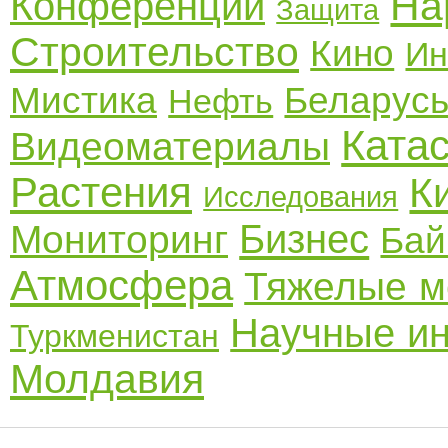
На
Конференции
Защита
Строительство
Кино
Ин
Мистика
Беларус
Нефть
Ката
Видеоматериалы
Растения
К
Исследования
Бизнес
Мониторинг
Бай
Атмосфера
Тяжелые м
Научные ин
Туркменистан
Молдавия