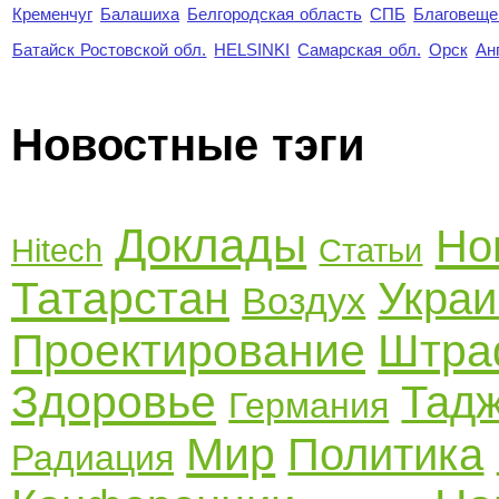
Кременчуг
Балашиха
Белгородская область
СПБ
Благовеще
Батайск Ростовской обл.
HELSINKI
Самарская обл.
Орск
Ан
Новостные тэги
Доклады
Но
Hitech
Статьи
Татарстан
Украи
Воздух
Проектирование
Штр
Здоровье
Тадж
Германия
Мир
Политика
Радиация