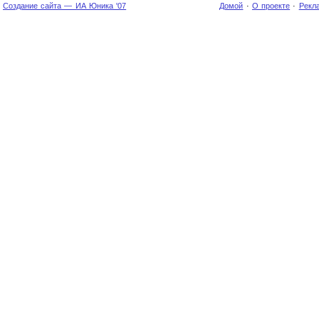
Создание сайта — ИА Юника '07
Домой
·
О проекте
·
Рекл