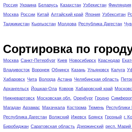
Россия
Украина
Беларусь
Казахстан
Узбекистан
Финляндия
Москва
России
Китай
Алтайский край
Япония
Узбекситан
Р
Таджикистан
Кыргызстан
Молдова
Республика Дагестан
Чув
Cортировка по город
Москва
Санкт-Петербург
Киев
Новосибирск
Краснодар
Екат
Владивосток
Воронеж
Обнинск
Казань
Ульяновск
Калуга
У
Хабаровск
Чита
Вологда
Астана
Челябинская область
Петр
Архангельск
Йошкар-Ола
Ковров
Хабаровский край
Московс
Нижневартовск
Московская обл.
Оренбург
Гродно
Симферо
Магадан
Арзамас
Махачкала
Кострома
Тюмень
Республики
Республика Дагестан
Волжский
Ижевск
Брянск
Грозный
г. 
Биробиджан
Саратовская область
Дзержинский
респ. Марий