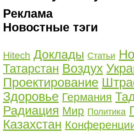
Реклама
Новостные тэги
Но
Доклады
Hitech
Статьи
Воздух
Укра
Татарстан
Проектирование
Штр
Здоровье
Та
Германия
Радиация
Мир
Политика
Казахстан
Конференци