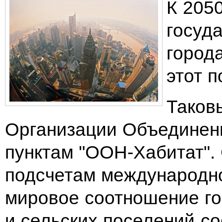
К 205
госуд
город
этот п
Таков
Организации Объединен
пунктам "ООН-Хабитат".
подсчетам международно
мировое соотношение го
и сельских поселений со