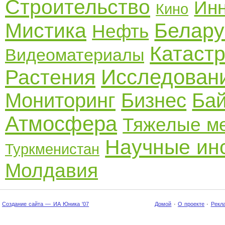
Строительство
Ин
Кино
Мистика
Белару
Нефть
Катаст
Видеоматериалы
Исследован
Растения
Мониторинг
Бизнес
Ба
Атмосфера
Тяжелые м
Научные ин
Туркменистан
Молдавия
Создание сайта — ИА Юника '07
Домой
·
О проекте
·
Рекл