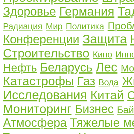
Германия
Та
Здоровье
Проб
Радиация
Мир
Политика
Защита
Конференции
Строительство
Кино
Инн
Лес
Беларусь
Нефть
Мо
Катастрофы
Газ
Ж
Вода
Исследования
Китай
С
Мониторинг
Бизнес
Бай
Атмосфера
Тяжелые м