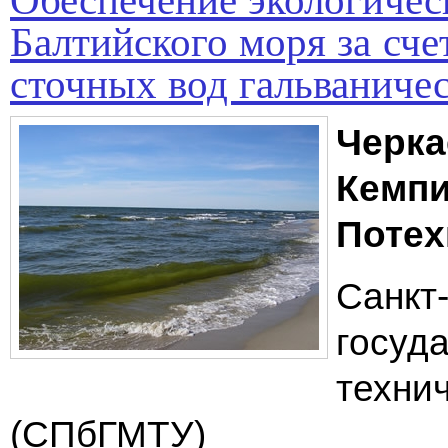
Балтийского моря за сче
сточных вод гальваниче
Черка
Кемпи
Потех
Санкт
госуд
техни
(СПбГМТУ)