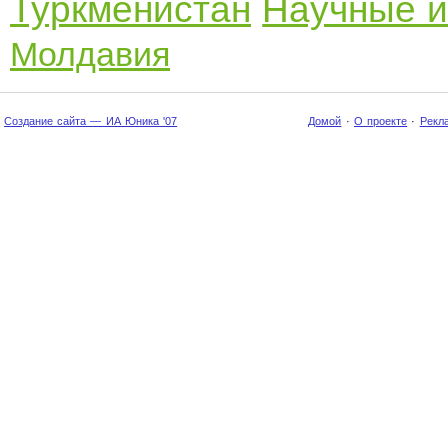
Туркменистан
Научные и
Молдавия
Создание сайта — ИА Юника '07
Домой
·
О проекте
·
Рекл