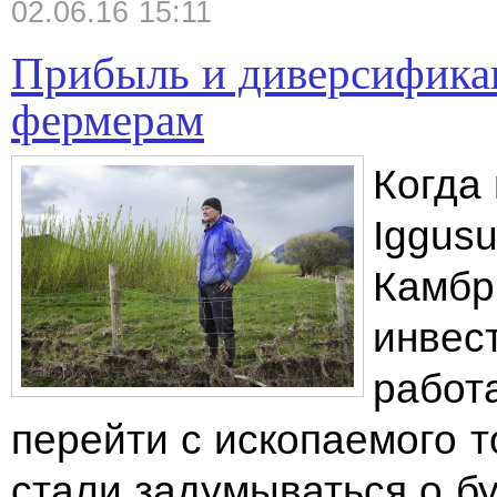
02.06.16 15:11
Прибыль и диверсифика
фермерам​
Когда
Iggus
Камбр
инвест
работ
перейти с ископаемого т
стали задумываться о б