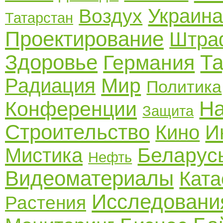
Украин
Воздух
Татарстан
Проектирование
Штра
Здоровье
Та
Германия
Мир
Радиация
Политика
Н
Конференции
Защита
Строительство
Кино
И
Беларус
Мистика
Нефть
Видеоматериалы
Кат
Исследовани
Растения