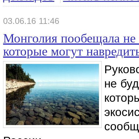
03.06.16 11:46
Монголия пообещала не 
которые могут навредит
Руков
не бу
котор
экоси
сообщ