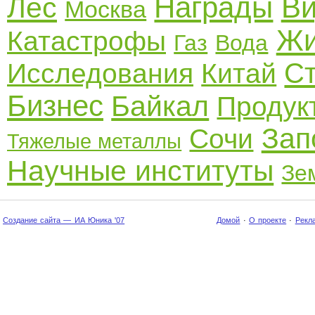
Награды
В
Лес
Москва
Жи
Катастрофы
Газ
Вода
Ст
Исследования
Китай
Бизнес
Байкал
Продук
Зап
Сочи
Тяжелые металлы
Научные институты
Зе
Создание сайта — ИА Юника '07
Домой
·
О проекте
·
Рекл