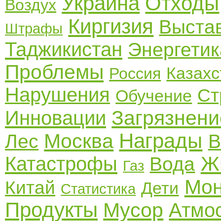
Украина
Отходы
Воздух
Киргизия
Выста
Штрафы
Таджикистан
Энергетик
Проблемы
Казахс
Россия
Нарушения
Ст
Обучение
Загрязнени
Инновации
Награды
Москва
Лес
В
Ж
Катастрофы
Вода
Газ
Мон
Китай
Дети
Статистика
Продукты
Мусор
Атмо