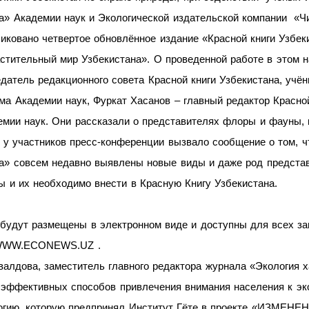
ка» Академии наук и Экологической издательской компании «
иковано четвертое обновлённое издание «Красной книги Узбек
стительный мир Узбекистана». О проведенной работе в этом
атель редакционного совета Красной книги Узбекистана, учён
ма Академии наук, Фуркат Хасанов – главный редактор Красно
демии наук. Они рассказали о представителях флоры и фауны,
 у участников пресс-конференции вызвало сообщение о том, ч
ка» совсем недавно выявлены новые виды и даже род представ
ы и их необходимо внести в Красную Книгу Узбекистана.
будут размещены в электронном виде и доступны для всех за
е WWW.ECONEWS.UZ .
алдова, заместитель главного редактора журнала «Экология 
 эффективных способов привлечения внимания населения к эк
ологию, которую предпринял Институт Гёте в проекте «ИЗ