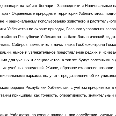
қхоналари ва табиат боғлари - Заповедники и Национальные п
лари - Охраняемые природные территории Узбекистана», подго
не и рациональному использованию животного и растительного 
ики Узбекистан по охране природы, Главного управления запов
хозяйства Республики Узбекистан на базе Экологической изда
льмас Собиров, заместитель начальника Госбиоконтроля Госк
рации, ёмкое и увлекательное представление редких и исчез
ыми для ученых и специалистов, а так же будут полезными в 
ших учебных заведений. Живое, образное изложение позволит 
циональными парками, получить представление об их уникаль
скомприроды Республики Узбекистан, с учётом приоритетов в
таким принципам, как точность, оперативность, значительный
ики Узбекистан по охране природы, при содействии ученых и