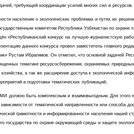
дачей, требующей координации усилий многих сил и ресурсов.
сти населения о экологических проблемах и путях их решении
сударственным комитетом Республики Узбекистан по охране п
дён «Республиканский конкурс на лучшую журналистскую раб
езентацию данного конкурса провел заместитель главного ред
ик» Рустам Ибрагимов. Он отметил, что основной задачей Рес
вященных тематике ресурсосбережения, охраняемых природных
хозяйства, а так же расширение доступа к экологической инф
роприятий и подготовки тематических публикаций.
МИ должно быть комплексным и взаимовыгодным. Для этого 
зависимости от тематической направленности или способа до
ческой грамотности и информированности населения нашей ст
го государства по охране окружающей среды и защите эколог