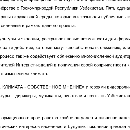
рстве с Госкомприродой Республики Узбекистан. Пять одина
храны окружающей среды, которые высказывали публичные лю
товленный в рамках данного проекта.
льтуры и экологии, раскрывает новые возможности для форми
 за те действия, которые могут способствовать снижению, или
роцесс так же содействует сближению многочисленной аудито
ителей Интернет-изданий в понимании своей сопричастности 
 с изменением климата.
 КЛИМАТА - СОБСТВЕННОЕ МНЕНИЕ» и героями видеоролика
ьтуры – дирижеры, музыканты, писатели и поэты из Узбекистана
формационного пространства крайне актуален и жизненно важе
огических интересов населения и будущих поколений граждан 