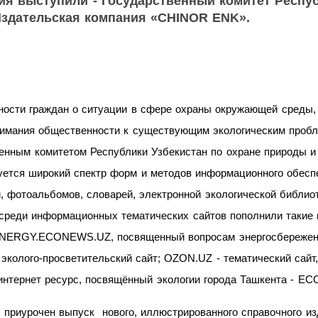
я выступили - Государственный комитет Респуб
Издательская компания «CHINOR ENK».
ости граждан о ситуации в сфере охраны окружающей среды,
внимания общественности к существующим экологическим про
венным комитетом Республики Узбекистан по охране природы и
тся широкий спектр форм и методов информационного обеспе
, фотоальбомов, словарей, электронной экологической библиот
 среди информационных тематических сайтов пополнили такие 
ENERGY.ECONEWS.UZ, посвященный вопросам энергосбережен
эколого-просветительский сайт; OZON.UZ - тематический сай
нтернет ресурс, посвящённый экологии города Ташкента - ECO
 приурочен выпуск нового,
иллюстрированного справочного из