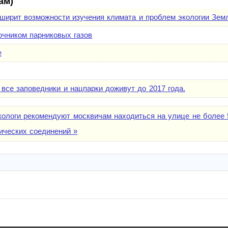
ам)
ширит возможности изучения климата и проблем экологии Зем
очником парниковых газов
е
 все заповедники и нацпарки доживут до 2017 года.
кологи рекомендуют москвичам находиться на улице не более
ических соединений »