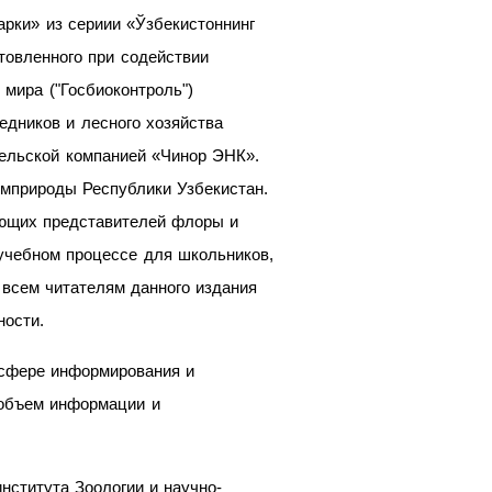
арки» из сериии «Ўзбекистоннинг
товленного при содействии
мира ("Госбиоконтроль")
едников и лесного хозяйства
тельской компанией «Чинор ЭНК».
омприроды Республики Узбекистан.
ающих представителей флоры и
учебном процессе для школьников,
всем читателям данного издания
ности.
 сфере информирования и
 объем информации и
нститута Зоологии и научно-