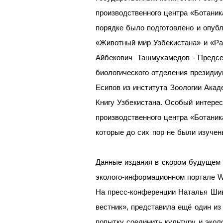
производственного центра «Ботани
порядке было подготовлено и опубл
«Животный мир Узбекистана» и «Ра
Айбекович Ташмухамедов - Председ
биологического отделения президиу
Есипов из института Зоологии Ака
Книгу Узбекистана. Особый интерес
производственного центра «Ботани
которые до сих пор не были изучен
Данные издания в скором будущем 
эколого-информационном портал
На пресс-конференции Наталья Шив
вестник», представила ещё один из
попытку соединить культуру и эк