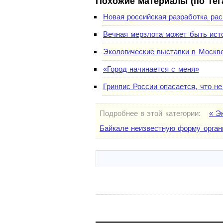
Похожие материалы (по тег
Новая российская разработка рас
Вечная мерзлота может быть ист
Экологические выставки в Москв
«Город начинается с меня»
Гринпис России опасается, что не
Подробнее в этой категории:
« Э
Байкале неизвестную форму орган